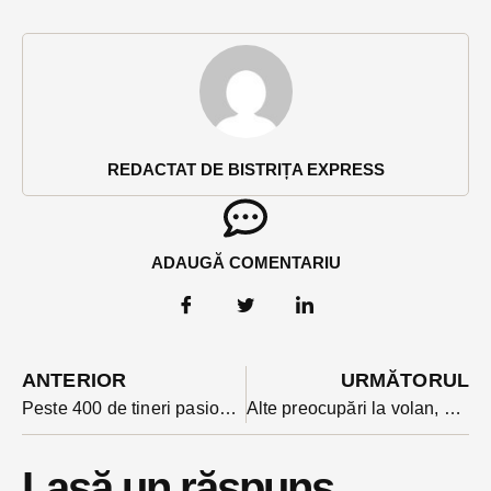
REDACTAT DE BISTRIȚA EXPRESS
ADAUGĂ COMENTARIU
ANTERIOR
URMĂTORUL
Peste 400 de tineri pasionați de robotică se întâlnesc la Bistrița, la ediția a 5-a a competiției „Bolts and Speed”
Alte preocupări la volan, accident grav în Iclod: un tânăr bistrițean a intrat cu mașina pe contrasens
Lasă un răspuns