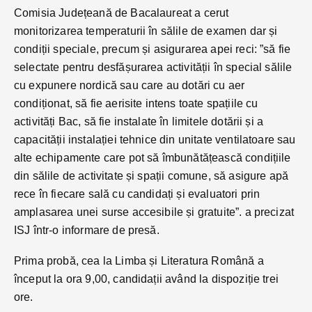
Comisia Județeană de Bacalaureat a cerut
monitorizarea temperaturii în sălile de examen dar și
condiții speciale, precum și asigurarea apei reci: ”să fie
selectate pentru desfășurarea activității în special sălile
cu expunere nordică sau care au dotări cu aer
condiționat, să fie aerisite intens toate spațiile cu
activități Bac, să fie instalate în limitele dotării și a
capacității instalației tehnice din unitate ventilatoare sau
alte echipamente care pot să îmbunătățească condițiile
din sălile de activitate și spații comune, să asigure apă
rece în fiecare sală cu candidați și evaluatori prin
amplasarea unei surse accesibile și gratuite”. a precizat
ISJ într-o informare de presă.
Prima probă, cea la Limba și Literatura Română a
început la ora 9,00, candidații având la dispoziție trei
ore.