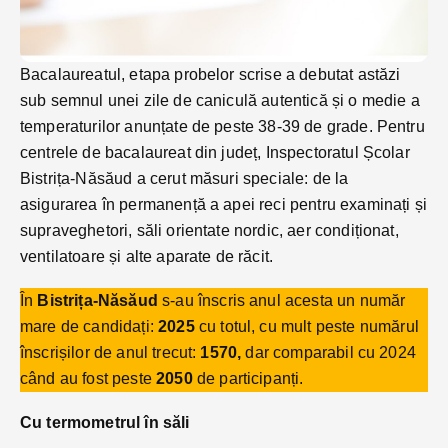
Bacalaureatul, etapa probelor scrise a debutat astăzi
sub semnul unei zile de caniculă autentică și o medie a
temperaturilor anunțate de peste 38-39 de grade. Pentru
centrele de bacalaureat din județ, Inspectoratul Școlar
Bistrița-Năsăud a cerut măsuri speciale: de la
asigurarea în permanență a apei reci pentru examinați și
supraveghetori, săli orientate nordic, aer condiționat,
ventilatoare și alte aparate de răcit.
În
Bistrița-Năsăud
s-au înscris anul acesta un număr
mare de candidați:
2025
cu totul, cu mult peste numărul
înscrișilor de anul trecut:
1570,
dar comparabil cu 2024
când au fost peste
2050
de participanți.
Cu termometrul în săli