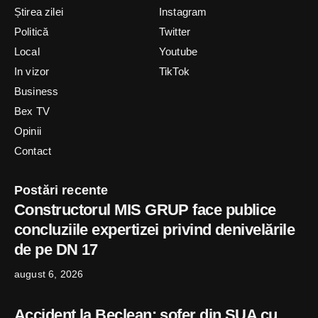
Știrea zilei
Instagram
Politică
Twitter
Local
Youtube
In vizor
TikTok
Business
Bex TV
Opinii
Contact
Postări recente
Constructorul MIS GRUP face publice
concluziile expertizei privind denivelările
de pe DN 17
august 6, 2026
Accident la Beclean: șofer din SUA cu