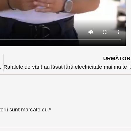
URMĂTOR
anpremieră pe 10 iulie la Pârtia Cocoș
Rafalele de vânt au lăsat fără
torii sunt marcate cu
*