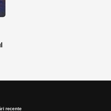
l
ri recente