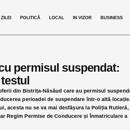
ZILEI
POLITICĂ
LOCAL
IN VIZOR
BUSINESS
 cu permisul suspendat:
testul
oferii din Bistrița-Năsăud care au permisul suspend
educerea perioadei de suspendare într-o altă locație
ului, acesta nu se va mai desfășura la Poliția Rutieră,
tar Regim Permise de Conducere și Înmatriculare a