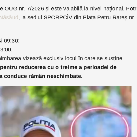
 OUG nr. 7/2026 și este valabilă la nivel național. Potri
a-Năsăud
, la sediul SPCRPCÎV din Piața Petru Rareș nr. 
și 09:30;
13:00.
himbarea vizează exclusiv locul în care se susține
e pentru reducerea cu o treime a perioadei de
 a conduce rămân neschimbate.