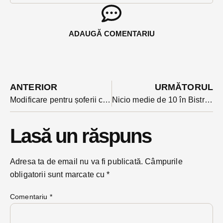
ADAUGĂ COMENTARIU
ANTERIOR
URMĂTORUL
Modificare pentru șoferii cu permisul suspendat: unde se susține de acum testul
Nicio medie de 10 în Bistrița-Năsăud la Evaluarea Națională. Doar doi elevi au obținut nota maximă la una dintre probe
Lasă un răspuns
Adresa ta de email nu va fi publicată.
Câmpurile
obligatorii sunt marcate cu
*
Comentariu
*