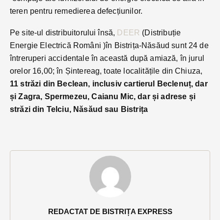
teren pentru remedierea defecțiunilor.
Pe site-ul distribuitorului însă,
DEER
(Distribuție
Energie Electrică Români )în Bistrița-Năsăud sunt 24 de
întreruperi accidentale în această după amiază, în jurul
orelor 16,00; în Șintereag, toate localitățile din Chiuza,
11 străzi din Beclean, inclusiv cartierul Beclenuț, dar
și Zagra, Spermezeu, Caianu Mic, dar și adrese și
străzi din Telciu, Năsăud sau Bistrița
REDACTAT DE BISTRIȚA EXPRESS