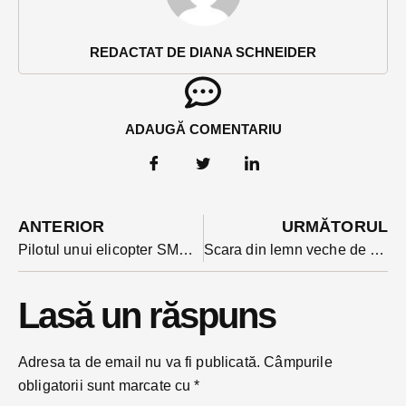
REDACTAT DE DIANA SCHNEIDER
ADAUGĂ COMENTARIU
ANTERIOR
URMĂTORUL
Pilotul unui elicopter SMURD a sunat la 112 după ce a fost afectat la aterizare pe heliportul spitalului de fascicule laser
Scara din lemn veche de peste 2.000 de ani, unicat în România, poate fi văzută la Băile Figa în acest weekend
Lasă un răspuns
Adresa ta de email nu va fi publicată.
Câmpurile
obligatorii sunt marcate cu
*