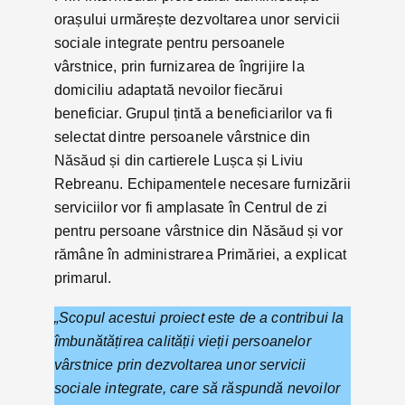
orașului urmărește dezvoltarea unor servicii
sociale integrate pentru persoanele
vârstnice, prin furnizarea de îngrijire la
domiciliu adaptată nevoilor fiecărui
beneficiar. Grupul țintă a beneficiarilor va fi
selectat dintre persoanele vârstnice din
Năsăud și din cartierele Lușca și Liviu
Rebreanu. Echipamentele necesare furnizării
serviciilor vor fi amplasate în Centrul de zi
pentru persoane vârstnice din Năsăud și vor
rămâne în administrarea Primăriei, a explicat
primarul.
„Scopul acestui proiect este de a contribui la
îmbunătățirea calității vieții persoanelor
vârstnice prin dezvoltarea unor servicii
sociale integrate, care să răspundă nevoilor