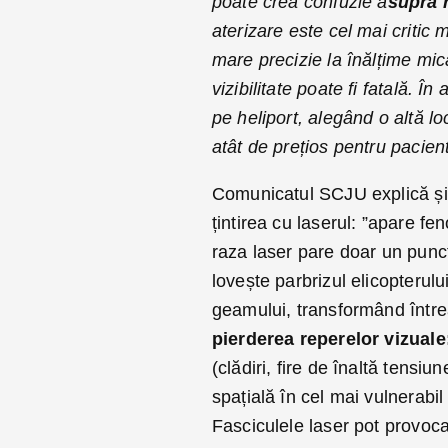
poate crea confuzie a
supra 
aterizare este cel mai critic
mare precizie la înălțime mi
vizibilitate poate fi fatală. Î
pe heliport, alegând o altă l
atât de prețios pentru pacientu
Comunicatul SCJU explică și 
țintirea cu laserul: ”apare f
raza laser pare doar un punct
lovește parbrizul elicopterulu
geamului, transformând între
pierderea reperelor vizual
(clădiri, fire de înaltă tensi
spațială în cel mai vulnerabi
Fasciculele laser pot provoca 