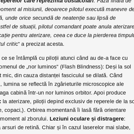
reperelor care reprezintă obstacolări
. Faza finală de
 moment al misiunii, deoarece pilotul execută manevre d
că, unde orice secundă de neatenție sau lipsă de
n astfel de situații, pilotul comandant poate anula aterizar
ocație pentru aterizare, ceea ce duce la pierderea timpul
l criti
c” a precizat acesta.
ce se întâmplă cu piloții atunci când au de-a face cu
enomenul de „nor luminos” (Flash Blindness): Deși la sol
 mic, din cauza distanței fasciculul se dilată. Când
i, lumina se reflectă în zgârieturile microscopice ale
aga cabină într-un nor luminos orbitor. Apoi produce
e:
la aterizare, piloții depind exclusiv de reperele de la s
une, copaci,). Orbirea momentană îi lasă fără orientare
l moment al zborului.
Leziuni oculare și distragere
:
arsuri de retină. Chiar și în cazul laserelor mai slabe,