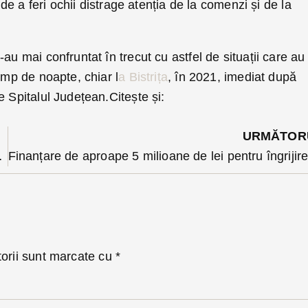
i de a feri ochii distrage atenția de la comenzi și de la
au mai confruntat în trecut cu astfel de situații care au
imp de noapte, chiar l
a Bistrița
, în 2021, imediat după
e Spitalul Județean.Citește și:
URMĂTOR
în etapa de antrenament
torii sunt marcate cu
*