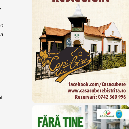
e
ea
ui
ol