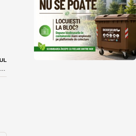
UL
Finanțare de aproape 5 milioane de lei pentru îngrijirea la domiciliu a seniorilor din Năsăud