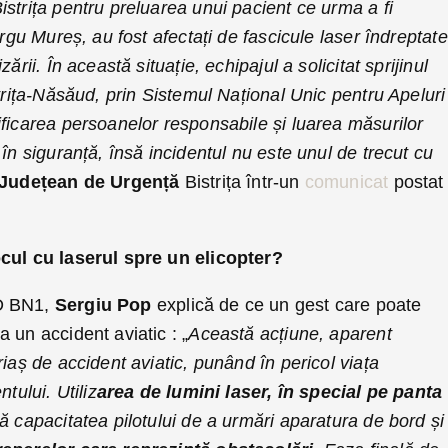
strița pentru preluarea unui pacient ce urma a fi
ârgu Mureș, au fost afectați de fascicule laser îndreptate
ării. În această situație, echipajul a solicitat sprijinul
strița-Năsăud, prin Sistemul Național Unic pentru Apeluri
ficarea persoanelor responsabile și luarea măsurilor
 în siguranță, însă incidentul nu este unul de trecut cu
l Județean de Urgență
Bistrița într-un
comunicat
postat
ocul cu laserul spre un elicopter?
RD BN1,
Sergiu Pop
explică de ce un gest care poate
 un accident aviatic : „
Această acțiune, aparent
riaș de accident aviatic, punând în pericol viața
tului. Utiliz
area de lumini laser, în special pe panta
ă capacitatea pilotului de a urmări aparatura de bord și