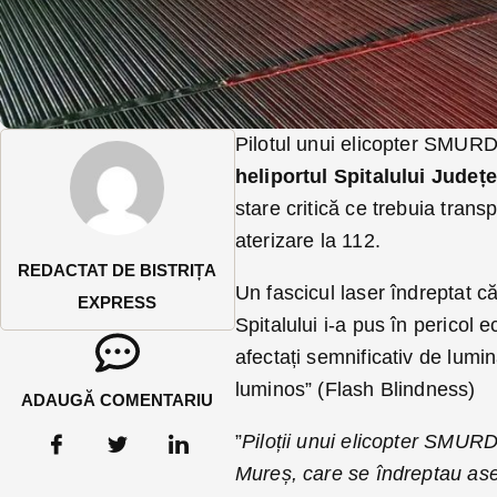
Pilotul unui elicopter SMURD
heliportul Spitalului Jude
stare critică ce trebuia tran
aterizare la 112.
REDACTAT DE BISTRIȚA
Un fascicul laser îndreptat c
EXPRESS
Spitalului i-a pus în pericol e
afectați semnificativ de lumi
luminos” (Flash Blindness)
ADAUGĂ COMENTARIU
”
Piloții unui elicopter SMUR
Mureș, care se îndreptau asear