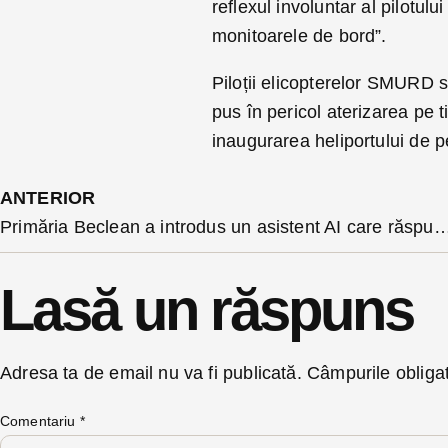
reflexul involuntar al pilotulu
monitoarele de bord”.
Piloții elicopterelor SMURD s-
pus în pericol aterizarea pe t
inaugurarea heliportului de p
ANTERIOR
Primăria Beclean a introdus un asistent AI care răspunde non-stop întrebărilor. Este încă 
Lasă un răspuns
Adresa ta de email nu va fi publicată.
Câmpurile obliga
Comentariu
*