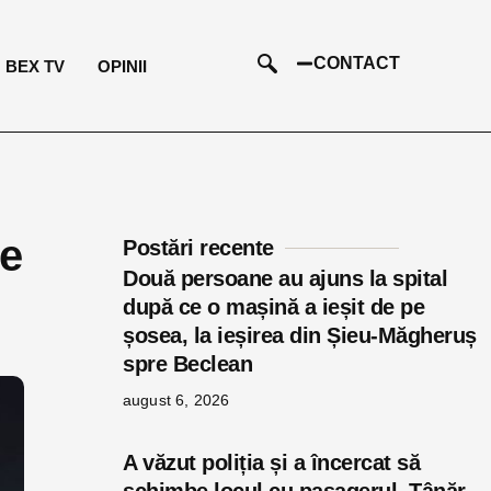
CONTACT
BEX TV
OPINII
ce
Postări recente
Două persoane au ajuns la spital
după ce o mașină a ieșit de pe
șosea, la ieșirea din Șieu-Măgheruș
spre Beclean
august 6, 2026
A văzut poliția și a încercat să