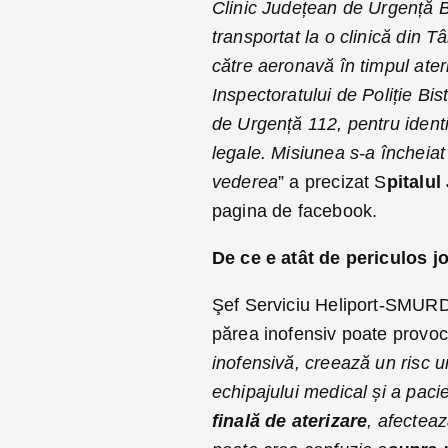
Clinic Județean de Urgență Bi
transportat la o clinică din T
către aeronavă în timpul ateriz
Inspectoratului de Poliție Bi
de Urgență 112, pentru identi
legale. Misiunea s-a încheiat
vederea
” a precizat S
pitalu
pagina de facebook.
De ce e atât de periculos j
Şef Serviciu Heliport-SMU
părea inofensiv poate provoca
inofensivă, creează un risc u
echipajului medical și a pacien
finală de aterizare
, afecteaz