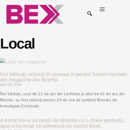
Local
Doi bărbați, reținuți în aceeași zi pentru furturi repetate
din magazine din Bistrița
iulie 30, 2026
Doi bărbați, unul de 22 de ani din Lechința și altul de 41 de ani din
Bistrița, au fost reținuți pentru 24 de ore de polițiștii Biroului de
Investigații Criminale
A intrat într-o locuință din Bistrița cu o cheie potrivită,
apoi a încercat să plătească cu cardul furat.