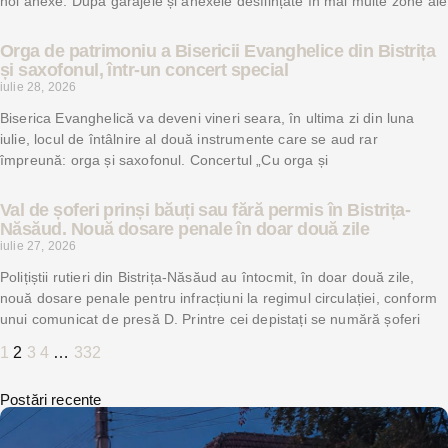
noi anexe. După garajele și anexele desființate în mai multe zone ale
Orga de patrimoniu a Bisericii Evanghelice din Bistrița
și saxofonul, într-un concert special
iulie 28, 2026
Biserica Evanghelică va deveni vineri seara, în ultima zi din luna
iulie, locul de întâlnire al două instrumente care se aud rar
împreună: orga și saxofonul. Concertul „Cu orga și
Val de șoferi prinși băuți sau fără permis în Bistrița-
Năsăud. Nouă dosare penale în doar două zile
iulie 27, 2026
Polițiștii rutieri din Bistrița-Năsăud au întocmit, în doar două zile,
nouă dosare penale pentru infracțiuni la regimul circulației, conform
unui comunicat de presă D. Printre cei depistați se numără șoferi
1
2
3
4
…
332
Postări recente