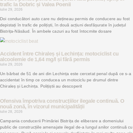
trafic la Dobric și Valea Poenii
iulie 29, 2026
Doi conducători auto care nu dețineau permis de conducere au fost
depistați în trafic de polițiști, în două acțiuni desfășurate în județul
Bistrița-Năsăud. În ambele cazuri au fost întocmite dosare
Accident între Chiraleș și Lechința: motociclist cu
alcoolemie de 1,64 mg/l și fără permis
iulie 29, 2026
Un bărbat de 51 de ani din Lechința este cercetat penal după ce s-a
accidentat în timp ce conducea un motociclu pe drumul dintre
Chiraleș și Lechința. Polițiștii au descoperit
Ofensiva împotriva construcțiilor ilegale continuă. O
nouă zonă, în vizorul municipalității
iulie 28, 2026
Campania conducerii Primăriei Bistrița de eliberare a domeniului
public de construcțiile amenajate ilegal de-a lungul anilor continuă cu