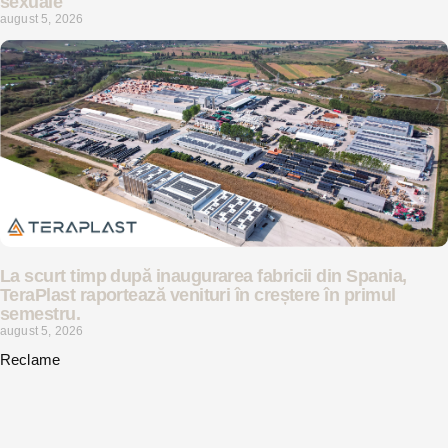
sexuale
august 5, 2026
La scurt timp după inaugurarea fabricii din Spania,
TeraPlast raportează venituri în creștere în primul
semestru.
august 5, 2026
Reclame