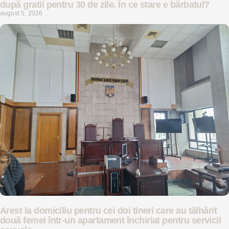
după gratii pentru 30 de zile. În ce stare e bărbatul?
august 5, 2026
Arest la domiciliu pentru cei doi tineri care au tâlhărit
două femei într-un apartament închiriat pentru servicii