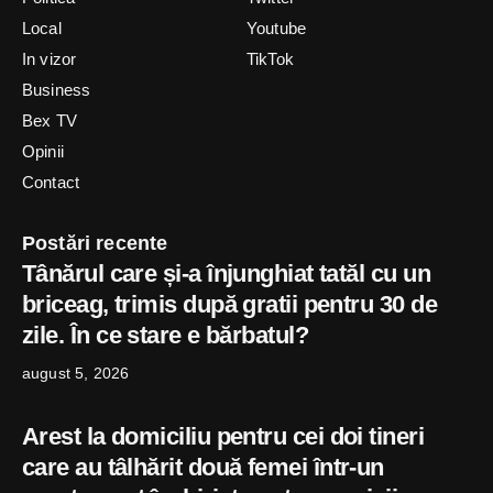
Local
Youtube
In vizor
TikTok
Business
Bex TV
Opinii
Contact
Postări recente
Tânărul care și-a înjunghiat tatăl cu un
briceag, trimis după gratii pentru 30 de
zile. În ce stare e bărbatul?
august 5, 2026
Arest la domiciliu pentru cei doi tineri
care au tâlhărit două femei într-un