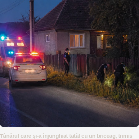
Tânărul care și-a înjunghiat tatăl cu un briceag, trimis