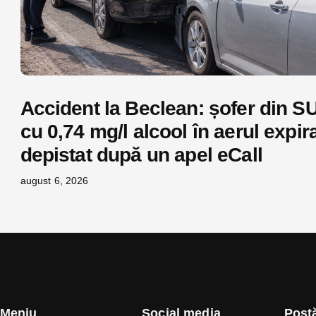
Accident la Beclean: șofer din S
cu 0,74 mg/l alcool în aerul expira
depistat după un apel eCall
august 6, 2026
Meniu
Social media
Postă