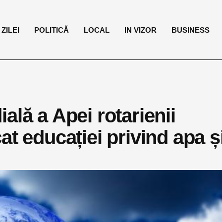
ZILEI
POLITICĂ
LOCAL
IN VIZOR
BUSINESS
ală a Apei rotarienii
at educației privind apa ș