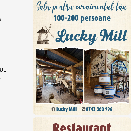
ă
UL
Șase companii din Bistrița sunt în Top 20 al producătorilor de cablu din România