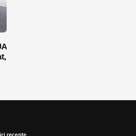
UA
t,
ri recente