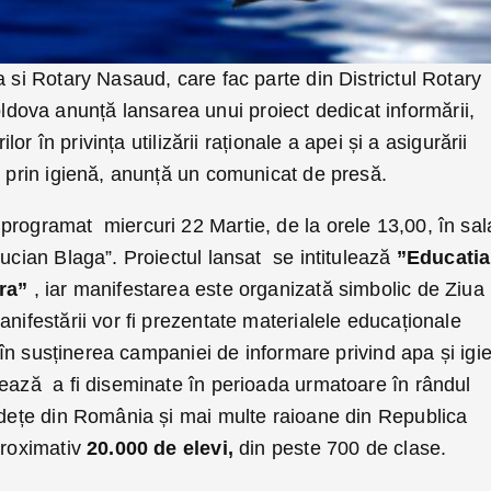
a si Rotary Nasaud, care fac parte din Districtul Rotary
ova anunță lansarea unui proiect dedicat informării,
ilor în privința utilizării raționale a apei și a asigurării
e prin igienă, anunță un comunicat de presă.
programat miercuri 22 Martie, de la orele 13,00, în sal
Lucian Blaga”. Proiectul lansat se intitulează
”Educatia
ara”
, iar manifestarea este organizată simbolic de Ziua
nifestării vor fi prezentate materialele educaționale
i, în susținerea campaniei de informare privind apa și igi
ează a fi diseminate în perioada urmatoare în rândul
județe din România și mai multe raioane din Republica
proximativ
20.000 de elevi,
din peste 700 de clase.