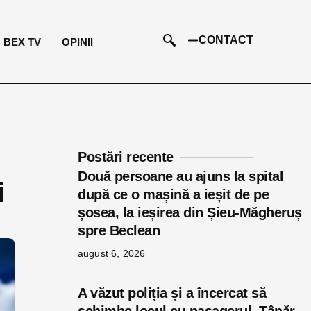
CONTACT
BEX TV
OPINII
Postări recente
Două persoane au ajuns la spital
i
după ce o mașină a ieșit de pe
șosea, la ieșirea din Șieu-Măgheruș
spre Beclean
august 6, 2026
A văzut poliția și a încercat să