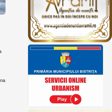
a
ena