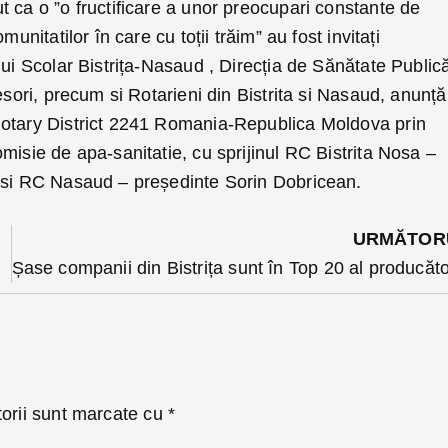
 ca o ”o fructificare a unor preocupari constante de
munitatilor în care cu toții trăim” au fost invitați
lui Scolar Bistrița-Nasaud , Direcția de Sănătate Public
esori, precum si Rotarieni din Bistrita si Nasaud, anunță
Rotary District 2241 Romania-Republica Moldova prin
misie de apa-sanitatie, cu sprijinul RC Bistrita Nosa –
 si RC Nasaud – președinte Sorin Dobricean.
URMĂTOR
ă multe
torii sunt marcate cu
*