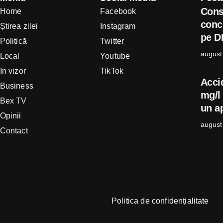
Cons
Home
Facebook
concl
Știrea zilei
Instagram
pe D
Politică
Twitter
august
Local
Youtube
In vizor
TikTok
Acci
Business
mg/l 
Bex TV
un ap
Opinii
august
Contact
Politica de confidențialitate