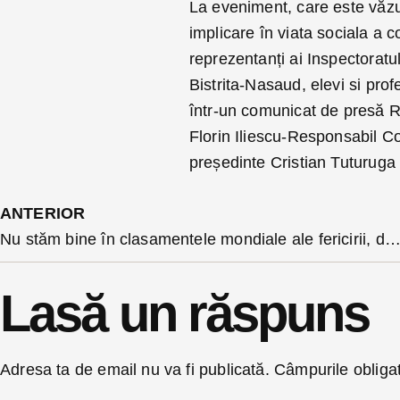
La eveniment, care este văzut
implicare în viata sociala a co
reprezentanți ai Inspectoratu
Bistrita-Nasaud, elevi si prof
într-un comunicat de presă 
Florin Iliescu-Responsabil Co
președinte Cristian Tuturuga
ANTERIOR
Nu stăm bine în clasamentele mondiale ale fericirii, dar recuperăm. Psihologii spun că mentalul colectiv al românilor e problema, însă educația schimb
Lasă un răspuns
Adresa ta de email nu va fi publicată.
Câmpurile obliga