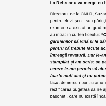
La Rebreanu va merge cu hâr
Directorul de la CNLR, Suzan
pentru elevii școlii sau părin
examene a existat un grad mai
au intrat în curtea liceului:
”C
gardienilor să vină si le dă
pentru că trebuie făcute ac
întreagă tevatură. Dar le-am
ștampilat și am scris: se pe
cerere le-am permis să aler
foarte mult aici și nu pute
făcut demersuri pentru amena
rectificarea bugetară să ne 
baschet , care nu există înc