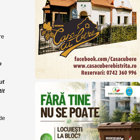
re
o
m
ut
it
de