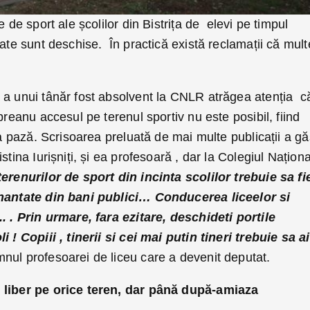
e de sport ale școlilor din Bistrița de elevi pe timpul
oate sunt deschise. În practică există reclamații că mult
 a unui tânăr fost absolvent la CNLR atrăgea atenția c
breanu accesul pe terenul sportiv nu este posibil, fiind
la pază. Scrisoarea preluată de mai multe publicații a gă
stina Iurișniți, și ea profesoară , dar la Colegiul Naționa
terenurilor de sport din incinta scolilor trebuie sa fi
inantate din bani publici…
Conducerea liceelor si
. . Prin urmare, fara ezitare, deschideti portile
i ! Copiii , tinerii si cei mai putin tineri trebuie sa a
nul profesoarei de liceu care a devenit deputat.
 liber pe orice teren, dar până după-amiaza