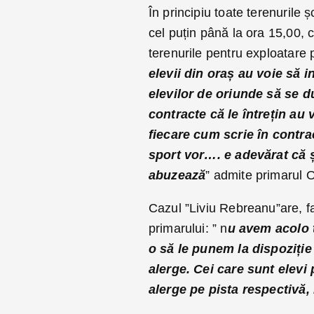
În principiu toate terenurile ș
cel puțin până la ora 15,00, c
terenurile pentru exploatare 
elevii din oraș au voie să 
elevilor de oriunde să se d
contracte că le întrețin au
fiecare cum scrie în contra
sport vor…. e adevărat că ș
abuzează
” admite primarul O
Cazul ”Liviu Rebreanu”are, faț
primarului: ” n
u avem acolo t
o să le punem la dispoziție
alerge. Cei care sunt elevi
alerge pe pista respectivă,