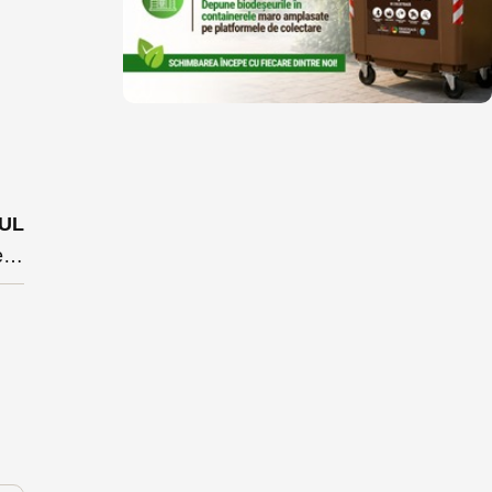
UL
Se naște Big Brother-ul fiscal: în septembrie apare Centrul Național de Informații Fiscale