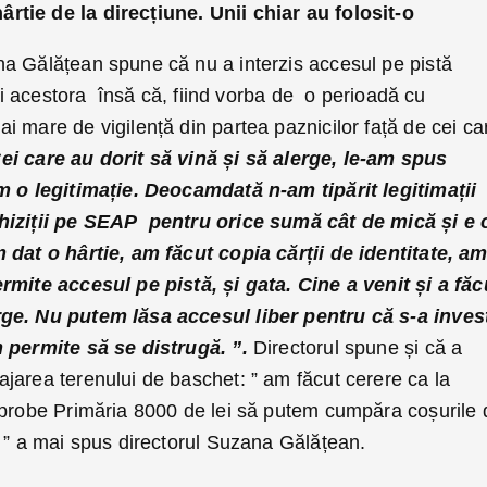
tie de la direcțiune. Unii chiar au folosit-o
a Gălățean spune că nu a interzis accesul pe pistă
ții acestora însă că, fiind vorba de o perioadă cu
 mare de vigilență din partea paznicilor față de cei ca
ei care au dorit să vină și să alerge, le-am spus
m o legitimație. Deocamdată n-am tipărit legitimații
hiziții pe SEAP pentru orice sumă cât de mică și e 
 dat o hârtie, am făcut copia cărții de identitate, a
rmite accesul pe pistă, și gata. Cine a venit și a făc
ge. Nu putem lăsa accesul liber pentru că s-a invest
m permite să se distrugă. ”.
Directorul spune și că a
jarea terenului de baschet: ” am făcut cerere ca la
aprobe Primăria 8000 de lei să putem cumpăra coșurile 
ă ” a mai spus directorul Suzana Gălățean.