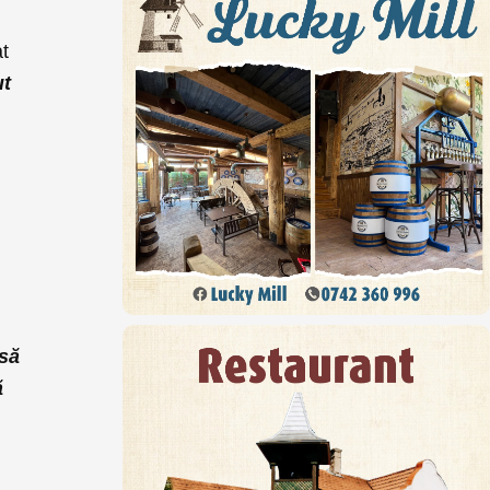
at
ut
nsă
ă