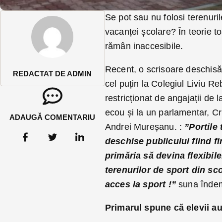
Se pot sau nu folosi terenuril
vacanței școlare? În teorie t
rămân inaccesibile.
Recent, o scrisoare deschisă
REDACTAT DE ADMIN
cel puțin la Colegiul Liviu Re
restricționat de angajații de 
ecou și la un parlamentar, Cri
ADAUGĂ COMENTARIU
Andrei Mureșanu. :
”Portile 
deschise publicului fiind f
primăria să devina flexibile.
terenurilor de sport din scol
acces la sport !”
suna îndem
Primarul spune că elevii au