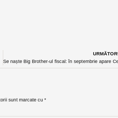
URMĂTOR
 de director
torii sunt marcate cu
*