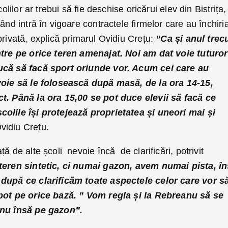
colilor ar trebui să fie deschise oricărui elev din Bistrița,
ând intră în vigoare contractele firmelor care au închiri
privată, explică primarul Ovidiu Crețu:
”Ca și anul trec
intre pe orice teren amenajat. Noi am dat voie tuturor
ucă să facă sport oriunde vor. Acum cei care au
 voie să le folosească după masă, de la ora 14-15,
ct. Până la ora 15,00 se pot duce elevii să facă ce
colile își protejează proprietatea și uneori mai și
vidiu Crețu.
ă de alte școli nevoie încă de clarificări, potrivit
eren sintetic, ci numai gazon, avem numai pista, î
 după ce clarificăm toate aspectele celor care vor s
 pot pe orice bază. ” Vom regla și la Rebreanu să se
 nu însă pe gazon”.