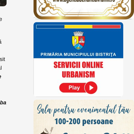
e
ă
sit
l
e
iba