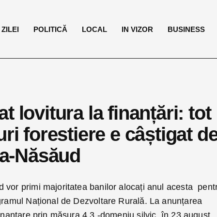
ZILEI
POLITICĂ
LOCAL
IN VIZOR
BUSINESS
 lovitura la finanțări: tot
ri forestiere e câștigat d
ița-Năsăud
 vor primi majoritatea banilor alocați anul acesta pent
ogramul Național de Dezvoltare Rurală. La anunțarea
finanțare prin măsura 4,3 -domeniu silvic, în 23 august