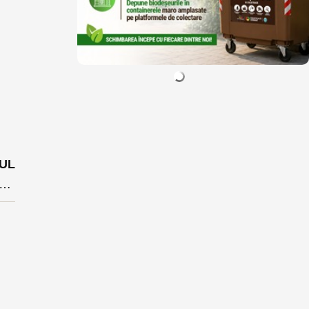
UL
oul lui Crețu pentru bistrițeni: pâine și circ ca să mascheze nerealizările din 8 ani