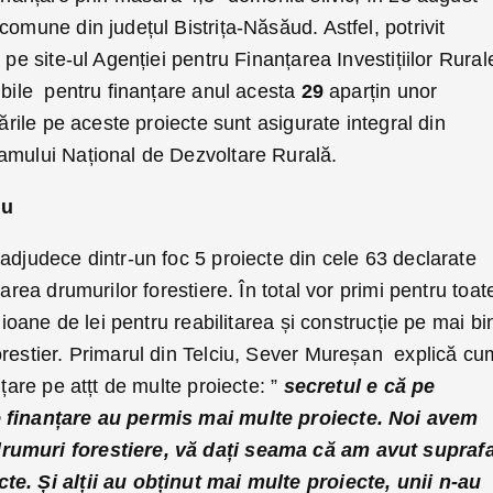
mune din județul Bistrița-Năsăud. Astfel, potrivit
 pe site-ul Agenției pentru Finanțarea Investițiilor Rural
ibile pentru finanțare anul acesta
29
aparțin unor
țările pe aceste proiecte sunt asigurate integral din
amului Național de Dezvoltare Rurală.
iu
adjudece dintr-un foc 5 proiecte din cele 63 declarate
țarea drumurilor forestiere. În total vor primi pentru toat
ilioane de lei pentru reabilitarea și construcție pe mai bi
orestier. Primarul din Telciu, Sever Mureșan explică cu
nțare pe atțt de multe proiecte: ”
secretul e că pe
e finanțare au permis mai multe proiecte. Noi avem
rumuri forestiere, vă dați seama că am avut supraf
e. Și alții au obținut mai multe proiecte, unii n-au