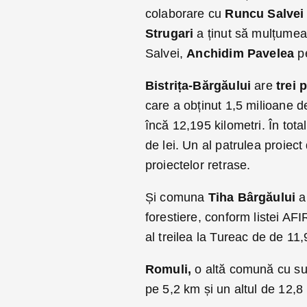
colaborare cu
Runcu Salvei 
Strugari
a ținut să mulțumea
Salvei,
Anchidim Pavelea
pe
Bistrița-Bărgăului
are
trei 
care a obținut 1,5 milioane de
încă 12,195 kilometri. În tota
de lei. Un al patrulea proiec
proiectelor retrase.
Și comuna
Tiha Bârgăului
a 
forestiere, conform listei AF
al treilea la Tureac de de 11
Romuli,
o altă comună cu sup
pe 5,2 km și un altul de 12,8 