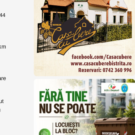
 44
 km
are
ut
u