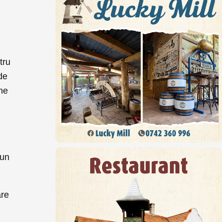
tru
de
ane
 un
are