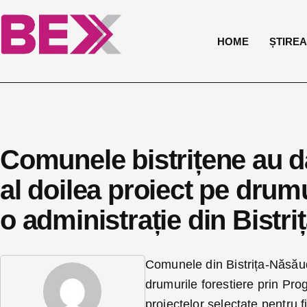
HOME
ȘTIREA 
Comunele bistrițene au dat
al doilea proiect pe drumu
o administrație din Bistr
Comunele din Bistrița-Năsăud
drumurile forestiere prin Pr
proiectelor selectate pentru 