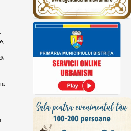
-
e,
că
na
n