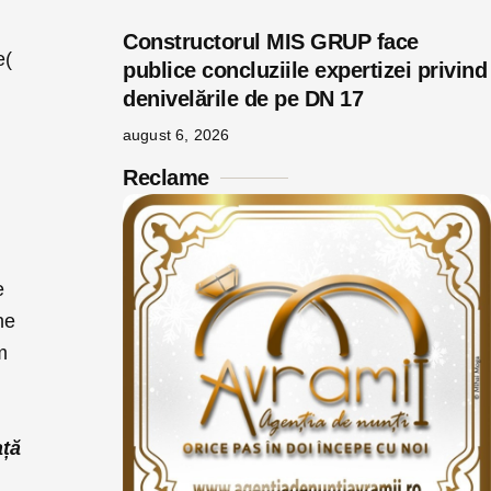
Constructorul MIS GRUP face
e(
publice concluziile expertizei privind
denivelările de pe DN 17
august 6, 2026
Reclame
e
ne
m
ață