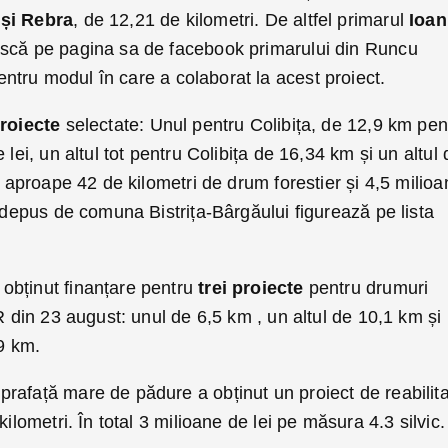
și Rebra
, de 12,21 de kilometri. De altfel primarul
Ioan
scă pe pagina sa de facebook primarului din Runcu
ntru modul în care a colaborat la acest proiect.
proiecte
selectate: Unul pentru Colibița, de 12,9 km pen
 lei, un altul tot pentru Colibița de 16,34 km și un altul 
l aproape 42 de kilometri de drum forestier și 4,5 milio
t depus de comuna Bistrița-Bârgăului figurează pe lista
obținut finanțare pentru
trei proiecte
pentru drumuri
IR din 23 august: unul de 6,5 km , un altul de 10,1 km și
,9 km.
rafață mare de pădure a obținut un proiect de reabilit
kilometri. În total 3 milioane de lei pe măsura 4.3 silvic.