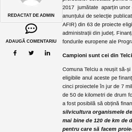
2017 jumătate aparțin unor co
REDACTAT DE ADMIN
anunțului de selecție publicat
AFIR) din 63 de proiecte elig
administrații din județ. Finan
ADAUGĂ COMENTARIU
fondurile europene ale Progr
Campioni sunt cei din Telc
Comuna Telciu a reușit să-și 
eligibile anul aceste pe finan
cinci proiectele în jur de 7 m
de 50 de kilometri de drum f
a fost posibilă să obțină fina
silvicultura organismele d
mai bine de 120 de km de d
pentru care să facem proiect