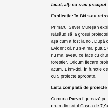
făcut, alți nu s-au priceput
Explicație: în BN s-au retro
Primarul Sever Mureșan explic
Năsăud să ia grosul proiectelo
așa cum a fost la noi. După 
Evident că nu s-a mai putut.
nu mai aveau ce face cu drumu
forestier. Oricum fiecare pr
acum, 1 km-doi, în funcție de
cu 5 proiecte aprobate.
Lista completă de proiecte 
Comuna
Parva
figurează pe l
drum din satul Coșna de 7,94 