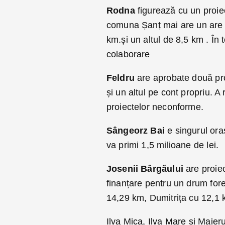
Rodna
figurează cu un proie
comuna Șanț mai are un are u
km.și un altul de 8,5 km . În 
colaborare
Feldru
are aprobate două pro
și un altul pe cont propriu. A
proiectelor neconforme.
Sângeorz Bai
e singurul ora
va primi 1,5 milioane de lei.
Josenii Bârgăului
are proie
finanțare pentru un drum fore
14,29 km, Dumitrița cu 12,1 
Ilva Mica, Ilva Mare și Maier