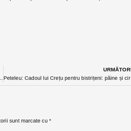
URMĂTOR
 în țară la facilități educaționale
Peteleu: Cad
torii sunt marcate cu
*