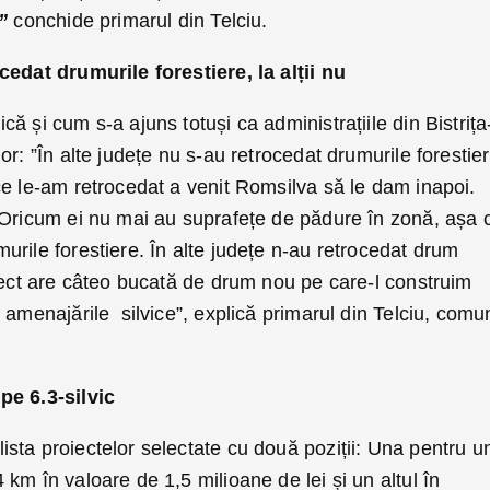
 ”
conchide primarul din Telciu.
cedat drumurile forestiere, la alții nu
ă și cum s-a ajuns totuși ca administrațiile din Bistrița
r: ”În alte județe nu s-au retrocedat drumurile forestier
ce le-am retrocedat a venit Romsilva să le dam inapoi.
 Oricum ei nu mai au suprafețe de pădure în zonă, așa 
rile forestiere. În alte județe n-au retrocedat drum
oiect are câteo bucată de drum nou pe care-l construim
 amenajările silvice”, explică primarul din Telciu, comu
pe 6.3-silvic
ista proiectelor selectate cu două poziții: Una pentru u
km în valoare de 1,5 milioane de lei și un altul în