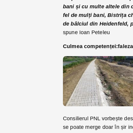
bani și cu multe altele din 
fel de mulți bani, Bistrița
de bâlciul din Heidenfeld, p
spune Ioan Peteleu
Culmea competenței:faleza
Consilierul PNL vorbește desp
se poate merge doar în șir i