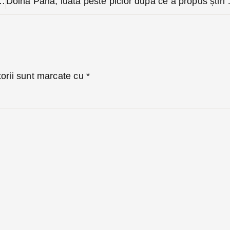
ilea proiect pe drumuri forestiere e câștigat de o administrație din Bistrița-Năsăud
Doina Pană, luată peste picior după c
torii sunt marcate cu
*