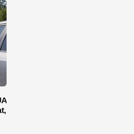
UA
t,