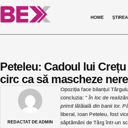
HOME
ȘTIREA 
Peteleu: Cadoul lui Crețu 
circ ca să mascheze nerea
Opoziția face bilanțul Târgulu
concluzia: ”
În loc de realizăr
primit lălăială din banii lor.
liberal, Ioan Peteleu, fost vi
REDACTAT DE ADMIN
săptămâni de Târg într-un scri