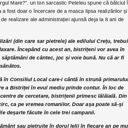
Târgul Mare?”. un ton sarcastic Peteleu spune că bălciul 
 a fost doar o încercare de a masca lipsa realizărilor și
 de realizare ale administrației ajunsă deja la 8 ani de
zări (din care sar pietrele) ale edilului Crețu, trebu
axare. Începând cu acest an, bistrițeni vor avea în
ă săptămâni de cântec, joc și voie bună. Nu că ar fi
 sănătos.
ă în Consiliul Local care-i cântă în strună primarulu
e a Bistriței în evul mediu prinde contur. În loc de
entre de cercetare, bistrițenii primesc lălăială. Din
i circ, ca pe vremea romanilor. Doar așa poate să-și
e deșarte făcute în cele trei campanii.
mânt sau pietruite în dorul lelii în fiecare an pe mu