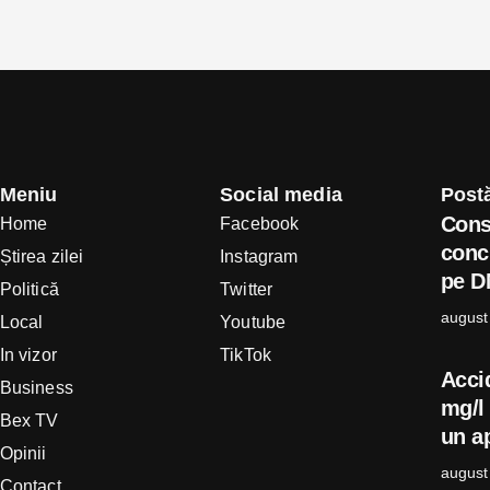
Meniu
Social media
Postă
Cons
Home
Facebook
concl
Știrea zilei
Instagram
pe D
Politică
Twitter
august
Local
Youtube
In vizor
TikTok
Acci
Business
mg/l 
Bex TV
un ap
Opinii
august
Contact