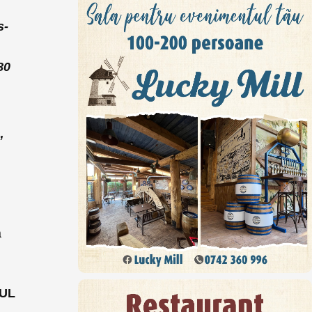
s-
80
”
a
UL