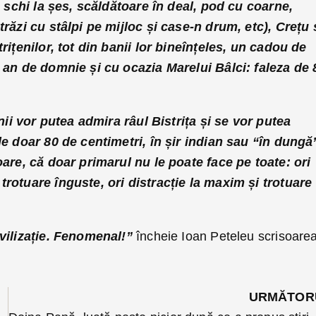
de schi la șes, scăldătoare în deal, pod cu coarne,
trăzi cu stâlpi pe mijloc și case-n drum, etc), Crețu 
trițenilor, tot din banii lor bineînțeles, un cadou de
a an de domnie și cu ocazia Marelui Bâlci: faleza de 
enii vor putea admira râul Bistrița și se vor putea
de doar 80 de centimetri, în șir indian sau “în dungă
oare, că doar primarul nu le poate face pe toate: ori
trotuare înguste, ori distracție la maxim și trotuare
ivilizație. Fenomenal!”
încheie Ioan Peteleu scrisoare
URMĂTOR