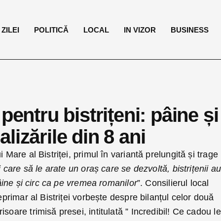
ZILEI
POLITICĂ
LOCAL
IN VIZOR
BUSINESS
pentru bistrițeni: pâine și
lizările din 8 ani
i Mare al Bistriței, primul în variantă prelungită și trage
i care să le arate un oraș care se dezvoltă, bistrițenii a
 Pâine și circ ca pe vremea romanilor
”. Consilierul local
ceprimar al Bistriței vorbește despre bilanțul celor două
soare trimisă presei, intitulată ” Incredibil! Ce cadou l