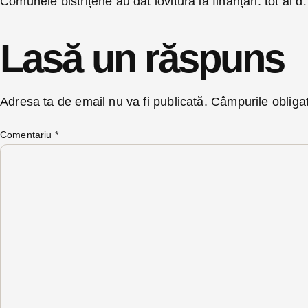
Comunele bistrițene au dat lovitura la finanțări: tot al do
Lasă un răspuns
Adresa ta de email nu va fi publicată.
Câmpurile obliga
Comentariu
*