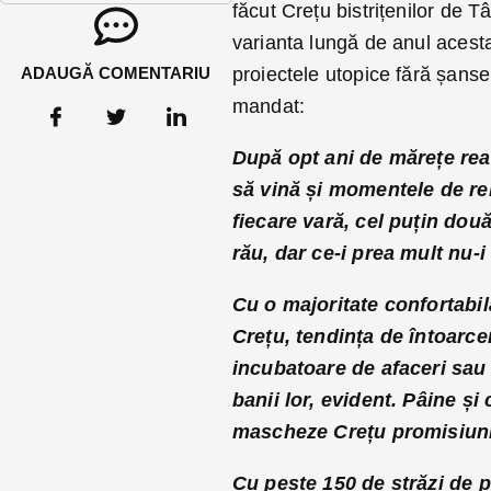
făcut Crețu bistrițenilor de 
varianta lungă de anul acesta
ADAUGĂ COMENTARIU
proiectele utopice fără șanse
mandat:
După opt ani de mărețe reali
să vină și momentele de rel
fiecare vară, cel puțin dou
rău, dar ce-i prea mult nu-i
Cu o majoritate confortabil
Crețu, tendința de întoarcer
incubatoare de afaceri sau c
banii lor, evident. Pâine ș
mascheze Crețu promisiunil
Cu peste 150 de străzi de pă