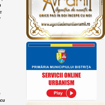
a
c
”
e
 cu