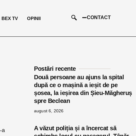
CONTACT
BEX TV
OPINII
Postări recente
Două persoane au ajuns la spital
după ce o mașină a ieșit de pe
șosea, la ieșirea din Șieu-Măgheruș
spre Beclean
u
august 6, 2026
A văzut poliția și a încercat să
e-a