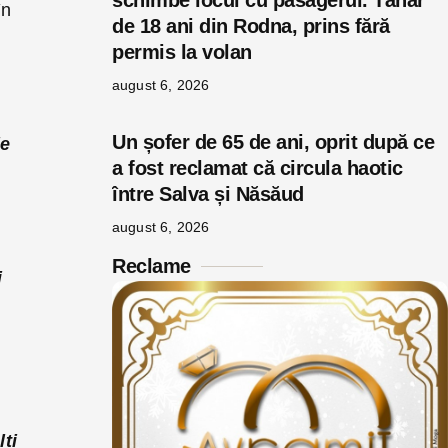
schimbe locul cu pasagerul. Tânăr
în
de 18 ani din Rodna, prins fără
permis la volan
august 6, 2026
Un șofer de 65 de ani, oprit după ce
ie
a fost reclamat că circula haotic
între Salva și Năsăud
august 6, 2026
Reclame
i
lți