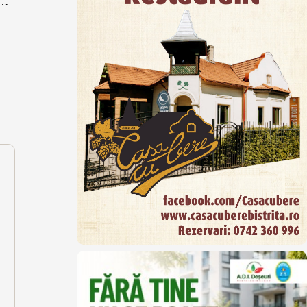
e a propus știri pozitive contra deduceri de TVA: ”probabil vrea un teleshoping guvernamental la știri”