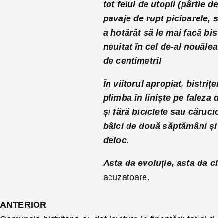
tot felul de utopii (pârtie 
pavaje de rupt picioarele, s
a hotărât să le mai facă bis
neuitat în cel de-al nouăle
de centimetri!
În viitorul apropiat, bistriț
plimba în liniște pe faleza 
și fără biciclete sau căruci
bâlci de două săptămâni și 
deloc.
Asta da evoluție, asta da c
acuzatoare.
ANTERIOR