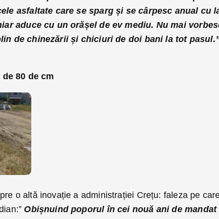
cele asfaltate care se sparg și se cârpesc anual cu l
 chiar aduce cu un orășel de ev mediu. Nu mai vorbes
lin de chinezării și chiciuri de doi bani la tot pasul.
 de 80 de cm
re o altă inovație a administrației Crețu: faleza pe car
ndian:”
Obișnuind poporul în cei nouă ani de mandat