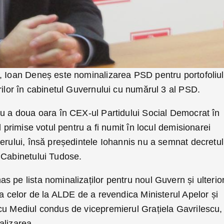
, Ioan Deneș este nominalizarea PSD pentru portofoliul
rilor în cabinetul Guvernului cu numărul 3 al PSD.
ru a doua oara în CEX-ul Partidului Social Democrat în
l primise votul pentru a fi numit în locul demisionarei
erului, însă președintele Iohannis nu a semnat decretul
 Cabinetului Tudose.
 pe lista nominalizaților pentru noul Guvern și ulterior
 a celor de la ALDE de a revendica Ministerul Apelor și
cu Mediul condus de vicepremierul Grațiela Gavrilescu,
alizarea.