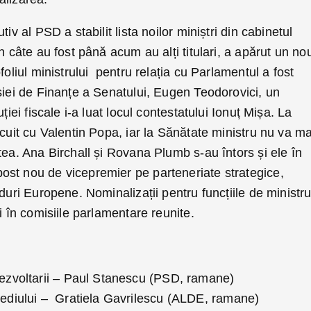
iv al PSD a stabilit lista noilor miniștri din cabinetul
n câte au fost până acum au alți titulari, a apărut un no
foliul ministrului pentru relația cu Parlamentul a fost
siei de Finanțe a Senatului, Eugen Teodorovici, un
ției fiscale i-a luat locul contestatului Ionuț Mișa. La
cuit cu Valentin Popa, iar la Sănătate ministru nu va mai
tea. Ana Birchall și Rovana Plumb s-au întors și ele în
st nou de vicepremier pe parteneriate strategice,
duri Europene. Nominalizații pentru funcțiile de ministr
i în comisiile parlamentare reunite.
Dezvoltarii – Paul Stanescu (PSD, ramane)
Mediului – Gratiela Gavrilescu (ALDE, ramane)