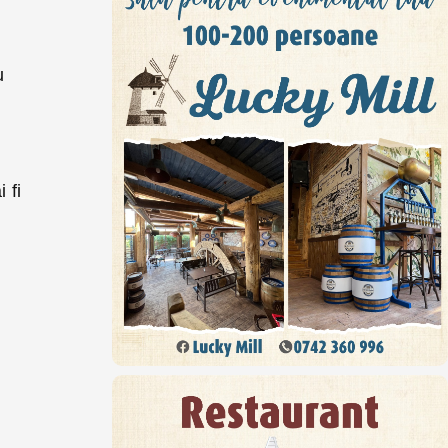
u
 fi
u