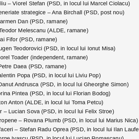
liu – Viorel Stefan (PSD, in locul lui Marcel Ciolacu)
eneriate strategice – Ana Birchall (PSD, post nou)
 Carmen Dan (PSD, ramane)
Teodor Melescanu (ALDE, ramane)
ai Fifor (PSD, ramane)
ugen Teodorovici (PSD, in locul lui Ionut Misa)
udorel Toader (independent, ramane)
 – Petre Daea (PSD, ramane)
alentin Popa (PSD, in locul lui Liviu Pop)
Danut Andrusca (PSD, in locul lui Gheorghe Simon)
orina Pintea (PSD, in locul lui Florian Bodog)
ton Anton (ALDE, in locul lui Toma Petcu)
r – Lucian Sova (PSD, in locul lui Felix Stroe)
uropene – Rovana Plumb (PSD, in locul lui Marius Nica)
faceri – Stefan Radu Oprea (PSD, in locul lui Ilan Laufe
eorge Ivascu (PSD, in locul lui Lucian Romascanu)