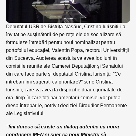
Deputatul USR de Bistrița-Năsăud, Cristina Iurișniți i-a
învitat pe susținătorii de pe rețelele de socializare să
formuleze întrebări pentru noul nominalizat pentru
portofoliul educației, Valentin Popa, rectorul Universității
din Suceava. Audierea acestuia va avea loc luni în
comisiile reunite ale Camerei Deputaților și Senatului
din care face parte și deputatul Cristina Iurișniți.: ”Ce
intrebari imi sugerati ca prioritare?” scrie Cristina
Iurișniți, care va avea la dispoziție doar o jumătate de
oră, timp în care toți parlamentarii comisiei vor putea
dresa întrebările, potrivit deciziei Birourilor Permanente
ale Legislativului.
”Îmi doresc să existe un dialog autentic cu noua
conducere MEN și sper ca noul Ministru să