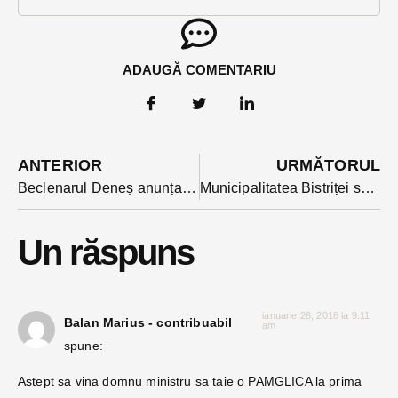
ADAUGĂ COMENTARIU
ANTERIOR
URMĂTORUL
Beclenarul Deneș anunțat de Viorica Dăncilă pe lista cabinetului său. E nominalizat tot la Ape și Păduri
Municipalitatea Bistriței se roagă pentru un pic de ger, după ce a fost obligată să închidă pârtia
Un răspuns
ianuarie 28, 2018 la 9:11
Balan Marius - contribuabil
am
spune:
Astept sa vina domnu ministru sa taie o PAMGLICA la prima