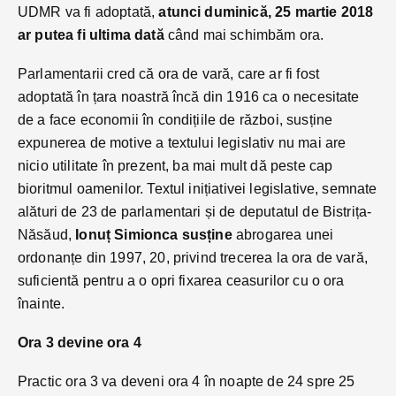
UDMR va fi adoptată,
atunci duminică, 25 martie 2018
ar putea fi ultima dată
când mai schimbăm ora.
Parlamentarii cred că ora de vară, care ar fi fost
adoptată în țara noastră încă din 1916 ca o necesitate
de a face economii în condițiile de război, susține
expunerea de motive a textului legislativ nu mai are
nicio utilitate în prezent, ba mai mult dă peste cap
bioritmul oamenilor. Textul inițiativei legislative, semnate
alături de 23 de parlamentari și de deputatul de Bistrița-
Năsăud,
Ionuț Simionca susține
abrogarea unei
ordonanțe din 1997, 20, privind trecerea la ora de vară,
suficientă pentru a o opri fixarea ceasurilor cu o ora
înainte.
Ora 3 devine ora 4
Practic ora 3 va deveni ora 4 în noapte de 24 spre 25