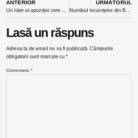
ANTERIOR
URMĂTORUL
Un lider al opoziției cere campus universitar în Parcul Industrial. Zice că oricum investiția de acolo a eșuat
Numărul locuințelor din Bistrița-Năsăud a crescut cu puțin peste 25% în 26 de ani. Suntem campioni la proprietate privată
Lasă un răspuns
Adresa ta de email nu va fi publicată.
Câmpurile
obligatorii sunt marcate cu
*
Comentariu
*