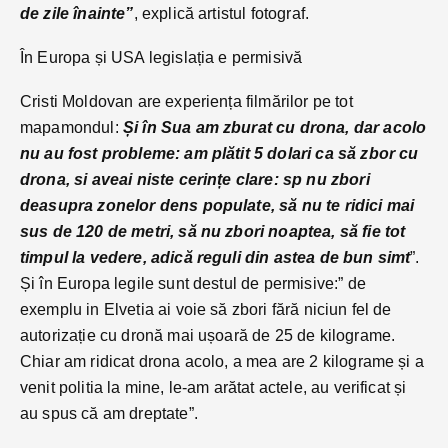
de zile înainte”
, explică artistul fotograf.
În Europa și USA legislația e permisivă
Cristi Moldovan are experiența filmărilor pe tot
mapamondul:
Și în Sua am zburat cu drona, dar acolo
nu au fost probleme: am plătit 5 dolari ca să zbor cu
drona, si aveai niste cerințe clare: sp nu zbori
deasupra zonelor dens populate, să nu te ridici mai
sus de 120 de metri, să nu zbori noaptea, să fie tot
timpul la vedere, adică reguli din astea de bun simt
”.
Și în Europa legile sunt destul de permisive:” de
exemplu in Elvetia ai voie să zbori fără niciun fel de
autorizație cu dronă mai ușoară de 25 de kilograme.
Chiar am ridicat drona acolo, a mea are 2 kilograme și a
venit politia la mine, le-am arătat actele, au verificat și
au spus că am dreptate”.