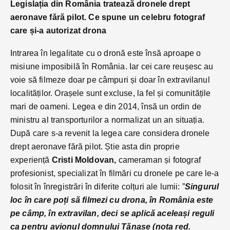
Legislația din România tratează dronele drept
aeronave fără pilot. Ce spune un celebru fotograf
care și-a autorizat drona
Intrarea în legalitate cu o dronă este însă aproape o
misiune imposibilă în România. Iar cei care reușesc au
voie să filmeze doar pe câmpuri și doar în extravilanul
localităților. Orașele sunt excluse, la fel și comunitățile
mari de oameni. Legea e din 2014, însă un ordin de
ministru al transporturilor a normalizat un an situația.
După care s-a revenit la legea care considera dronele
drept aeronave fără pilot. Știe asta din proprie
experiență
Cristi Moldovan,
cameraman și fotograf
profesionist, specializat în filmări cu dronele pe care le-a
folosit în înregistrări în diferite colțuri ale lumii: ”
Singurul
loc în care poți să filmezi cu drona, în România este
pe câmp, în extravilan, deci se aplică aceleași reguli
ca pentru avionul domnului Tănase (nota red.