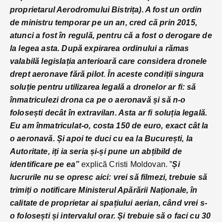
proprietarul Aerodromului Bistrița). A fost un ordin
de ministru temporar pe un an, cred că prin 2015,
atunci a fost în regulă, pentru că a fost o derogare de
la legea asta. După expirarea ordinului a rămas
valabilă legislația anterioară care considera dronele
drept aeronave fără pilot
.
În aceste condiții singura
soluție pentru utilizarea legală a dronelor ar fi: să
înmatriculezi drona ca pe o aeronavă și să n-o
folosești decât în extravilan. Asta ar fi soluția legală.
Eu am înmatriculat-o, costa 150 de euro, exact cât la
o aeronavă. Și apoi te duci cu ea la București, la
Autoritate, iți ia seria și-și pune un abțibild de
identificare pe ea”
explică Cristi Moldovan. ”
Și
lucrurile nu se opresc aici: vrei să filmezi, trebuie să
trimiți o notificare Ministerul Apărării Naționale, în
calitate de proprietar ai spațiului aerian, când vrei s-
o folosești și intervalul orar. Și trebuie să o faci cu 30