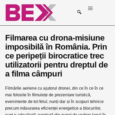
Filmarea cu drona-misiune
imposibilă în România. Prin
ce peripeții birocratice trec
utilizatorii pentru dreptul de
a filma câmpuri
Filmările aeriene cu ajutorul dronei, din ce în ce în ce
mai folosite în filmulețe de prezentare turistică,
evenimente de tot felul, nunți dar și în scopuri tehnice
precum măsurarea eficienței energetice a blocurilor,
sunt o adevărată aventură din punct de vedere legal în