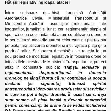
Hățișul legislativ îngroapă afaceri
Într-o scrisoare deschisă transmisă Autorității
Aeronautice Civile, Ministerului Transportului și
Ministerului Apărării asociațiile profesionale ale
fotografilor, jurnaliști și juriști cer reglementări simple și
spun că ceea ce se întâmplă acum cu utilizarea dronelor
le periclitează afacerile tuturor celor care nu pot rezista
pe piață fără utilizarea dronelor și încurajează piața gri a
producătorilor. Scrisoarea deschisă este reacția la un
nou proiect de modificări legislative în folosirea dronelor
inițiat zilele acestea de Ministerul Transporturilor, proiect
aflat în consultare publică: ”
Hățișul legislativ și
reglementarea disproporționată în domeniu
dronelor, pe lângă faptul că nu contribuie la scopul
declarat (ie. siguranța), frânează spiritul
antreprenorial și dezvoltarea produselor și serviciilor
în care se pot integra dronele. În acest sens, deja
sunt semne că piața locală a devenit neatractivă
pentru comercianții de drone (a se vedea închiderea
DJI Store pentru clienții din România sau renunțarea