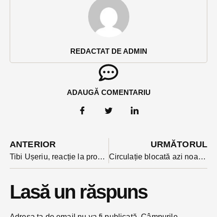
REDACTAT DE ADMIN
ADAUGĂ COMENTARIU
ANTERIOR
URMĂTORUL
Tibi Ușeriu, reacție la propunerea de a primi cetățenia de onoare a Bucureștiului: vreau ca exemplul meu să-i inspire pe cei care doresc să-și depășească limitele, nu să reabiliteze
Circulație blocată azi noapte la intrarea în Bistrița după o ciocnire între un tir și un autobuz
Lasă un răspuns
Adresa ta de email nu va fi publicată.
Câmpurile