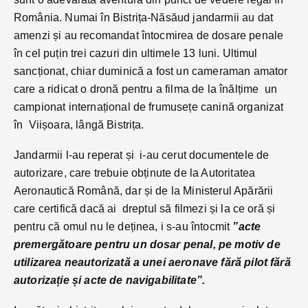
România. Numai în Bistrița-Năsăud jandarmii au dat
amenzi și au recomandat întocmirea de dosare penale
în cel puțin trei cazuri din ultimele 13 luni. Ultimul
sancționat, chiar duminică a fost un cameraman amator
care a ridicat o dronă pentru a filma de la înălțime un
campionat internațional de frumusețe canină organizat
în Viișoara, lângă Bistrița.
Jandarmii l-au reperat și i-au cerut documentele de
autorizare, care trebuie obținute de la Autoritatea
Aeronautică Română, dar și de la Ministerul Apărării
care certifică dacă ai dreptul să filmezi și la ce oră și
pentru că omul nu le deținea, i s-au întocmit
”acte
premergătoare pentru un dosar penal, pe motiv de
utilizarea neautorizată a unei aeronave fără pilot fără
autorizație și acte de navigabilitate”.