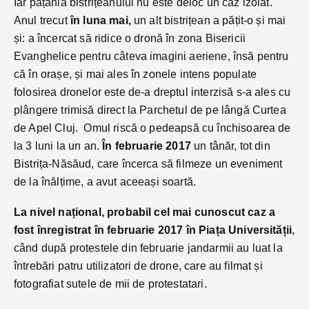
Iar pățania bistrițeanului nu este deloc un caz izolat.
Anul trecut
în luna mai,
un alt bistrițean a pățit-o și mai
și: a încercat să ridice o dronă în zona Bisericii
Evanghelice pentru câteva imagini aeriene, însă pentru
că în orașe, și mai ales în zonele intens populate
folosirea dronelor este de-a dreptul interzisă s-a ales cu
plângere trimisă direct la Parchetul de pe lângă Curtea
de Apel Cluj. Omul riscă o pedeapsă cu închisoarea de
la 3 luni la un an.
În februarie 2017
un tânăr, tot din
Bistrița-Năsăud, care încerca să filmeze un eveniment
de la înălțime, a avut aceeași soartă.
La nivel național, probabil cel mai cunoscut caz a
fost înregistrat în februarie 2017 în Piața Universității
,
când după protestele din februarie jandarmii au luat la
întrebări patru utilizatori de drone, care au filmat și
fotografiat sutele de mii de protestatari.