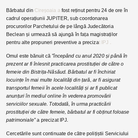
Bărbatul din
Cireșoaia a
fost reținut pentru 24 de ore în
cadrul operațiunii JUPITER, sub coordonarea
procurorilor Parchetului de pe lângă Judecătoria
Beclean și urmează să ajungă în fața magistraților
pentru alte propuneri preventive a preciza
t IPJ .
Omul este bănuit că
”începând cu anul 2020 și până în
prezent ar fi înlesnit practicarea prostituției de către o
femeie din Bistrița-Năsăud. Bărbatul ar fi închiriat
locuințe în mai multe localități din țară, ar fi asigurat
transportul femeii în acele localități și ar fi publicat
anunțuri în mediul online în vederea promovării
serviciilor sexuale. Totodată, în urma practicării
prostituției de către femeie, bărbatul ar fi obținut foloase
patrimoniale”
a precizat IPJ.
Cercetările sunt continuate de către polițiștii Serviciului