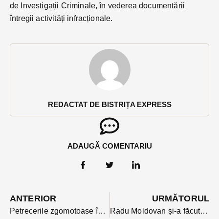
de Investigații Criminale, în vederea documentării
întregii activități infracționale.
REDACTAT DE BISTRIȚA EXPRESS
ADAUGĂ COMENTARIU
ANTERIOR
URMĂTORUL
Petrecerile zgomotoase în curte pasibile de amendă până la 12.000 de lei
Radu Moldovan și-a făcut exit-ul din conducerea filialei PSD printr-un mesaj video transmis conferinței județene