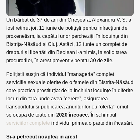
Un bărbat de 37 de ani din Cireșoaia, Alexandru V. S. a
fost reținut joi, 11 iunie de polițiști pentru infracțiuni de
proxenetism, la capătul unor percheziții în locuințe din
Bistrița-Năsăud și Cluj. Astăzi, 12 iunie un complet de
drepturi și libertăți din Beclean l-a trimis, la solicitarea
procurorilor, în arest preventiv pentru 30 de zile.
Polițiștii susțin că individul ”manageria” complet
serviciile sexuale oferite de o femeie din Bistrița-Năsăud
care practica prostituția: de la închiriat locuințe în diferite
locuri din țară unde avea ”cerere”, asigurarea
transportului și publicarea anunțurilor cu ”oferta”, omul
se ocupa de toate din
2020 încoace. Î
n schimbul
serviciilor complete
individul primea o parte din încasări.
Și-a petrecut noaptea in arest