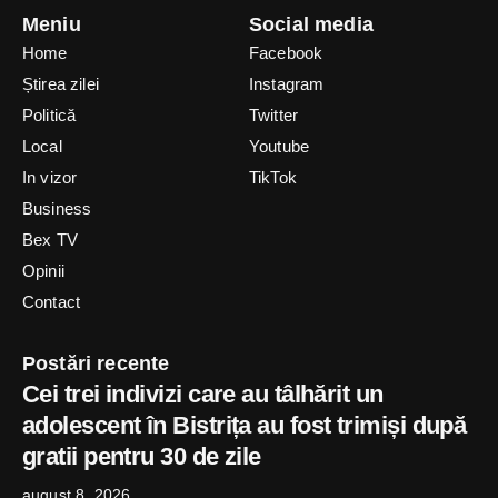
Meniu
Social media
Home
Facebook
Știrea zilei
Instagram
Politică
Twitter
Local
Youtube
In vizor
TikTok
Business
Bex TV
Opinii
Contact
Postări recente
Cei trei indivizi care au tâlhărit un
adolescent în Bistrița au fost trimiși după
gratii pentru 30 de zile
august 8, 2026