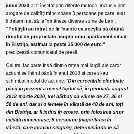
iunie 2020
ar fi înșelat prin diferite metode, inclusiv prin
arogare de calități mincinoase 3 persoane pe care le-ar
fi determinat să le înmâneze diverse sume de bani.
”Polițiștii au intrat pe fir înainte ca aceștia să obțină
dreptul de proprietate asupra unui apartament situat
în Bistrița, estimat la peste 35.000 de euro.”
precizează comunicatul de presă.
Cei trei fac parte însă dintr-o rețea mai largă ale căror
acțiuni se întind până în anul 2018 si care si-au
schimbat modul de acțiune: ”
Din cercetările efectuate
până în prezent a reieșit faptul că, în perioada august
2018-martie 2020, trei bărbați cu vârste de 27, 36 și
56 de ani, dar și o femeie în vârstă de 40 de ani, toți
din Bistrița, ar fi indus în eroare, prin folosirea unor
calități mincinoase, 5 persoane (majoritatea în
vârstă, care locuiau singure), determinându-le să