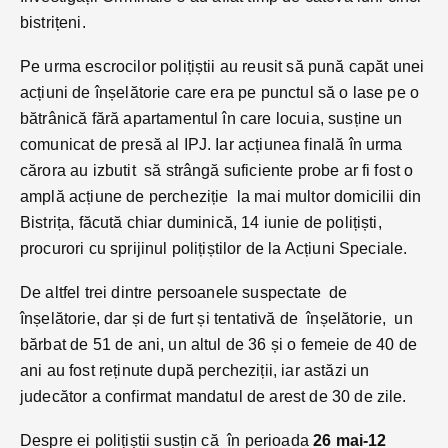
bistrițeni.
Pe urma escrocilor polițiștii au reusit să pună capăt unei
acțiuni de înșelătorie care era pe punctul să o lase pe o
bătrânică fără apartamentul în care locuia, susține un
comunicat de presă al IPJ. Iar acțiunea finală în urma
cărora au izbutit să strângă suficiente probe ar fi fost o
amplă acțiune de percheziție la mai multor domicilii din
Bistrița, făcută chiar duminică, 14 iunie de polițiști,
procurori cu sprijinul polițiștilor de la Acțiuni Speciale.
De altfel trei dintre persoanele suspectate de
înșelătorie, dar și de furt și tentativă de înșelătorie, un
bărbat de 51 de ani, un altul de 36 și o femeie de 40 de
ani au fost reținute după percheziții, iar astăzi un
judecător a confirmat mandatul de arest de 30 de zile.
Despre ei polițiștii susțin că în perioada
26 mai-12