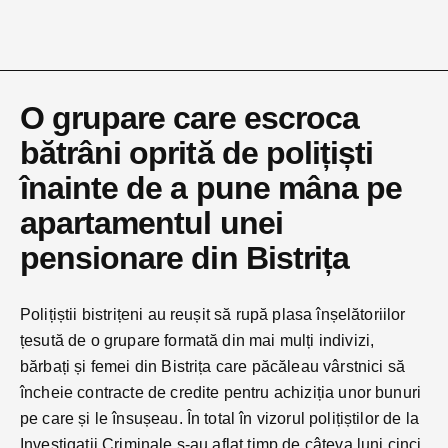
O grupare care escroca
bătrâni oprită de polițiști
înainte de a pune mâna pe
apartamentul unei
pensionare din Bistrița
Polițiștii bistrițeni au reușit să rupă plasa înșelătoriilor
țesută de o grupare formată din mai mulți indivizi,
bărbați și femei din Bistrița care păcăleau vârstnici să
încheie contracte de credite pentru achiziția unor bunuri
pe care și le însușeau. În total în vizorul polițiștilor de la
Investigații Criminale s-au aflat timp de câteva luni cinci