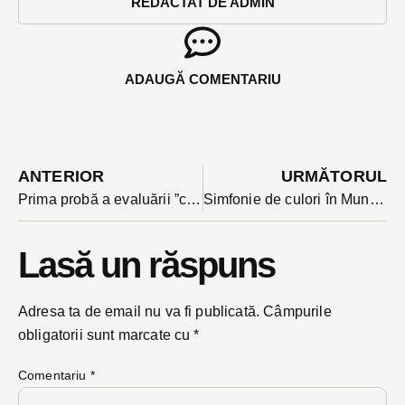
REDACTAT DE ADMIN
ADAUGĂ COMENTARIU
ANTERIOR
URMĂTORUL
Prima probă a evaluării ”cu mască” a decurs fără incidente
Simfonie de culori în Munții Rodnei: a înflorit bujorul de munte, anunță biologii Parcului. E plantă protejată
Lasă un răspuns
Adresa ta de email nu va fi publicată.
Câmpurile
obligatorii sunt marcate cu
*
Comentariu
*