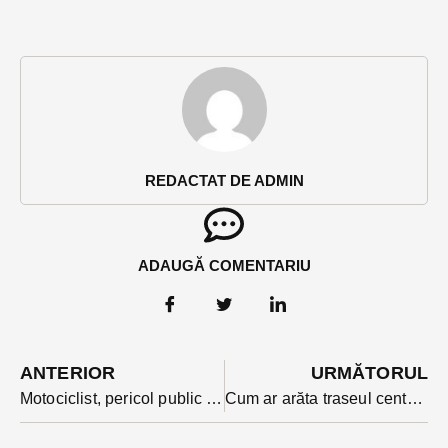
REDACTAT DE ADMIN
ADAUGĂ COMENTARIU
ANTERIOR
URMĂTORUL
Motociclist, pericol public trimis la răcoare pentru 30 de zile
Cum ar arăta traseul centurii ocolitoare a Bistriței în viziunea unui candidat la Primărie. Dan Ciobănică s-a urcat într-un avion ca să-l arate