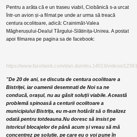
Pentru a arăta că e un traseu viabil, Ciobănică s-a urcat
într-un avion și-a filmat pe unde ar urma să treacă
centura ocolitoare, adică: Crainimăt-Valea
Măgherușului-Dealul Târgului-Slătinița-Unirea. A postat
apoi filmarea pe pagina sa de facebook:
https://www.facebook.com/dan.dumitru.14019/videos/123
”De 20 de ani, se discuta de centura ocolitoare a
Bistriței, iar oamenii desemnati de Noi sa ne
conducă, orașul, nu au găsit soluții viabile. Această
problemă spinoasă a centurii ocolitoare a
municipiului Bistrița, eu m-am hotărât să o finalizez
odată pentru totdeauna.Nu doresc să insist pe
istoricul blocajelor de până acum și vreau să mă
concentrez pe soluție, pe care eu o voi pune în