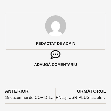
REDACTAT DE ADMIN
ADAUGĂ COMENTARIU
ANTERIOR
URMĂTORUL
19 cazuri noi de COVID 19 au fost raportate sâmbătă în județ. Câte îmbolnăviri sunt la mia de locuitori
PNL și USR-PLUS fac alianță de dreapta și în Bistrița-Năsăud. Un candidat comun pentru Consiliul Județean și Primăria Bistrița de la PNL este varianta pe cale de parafare