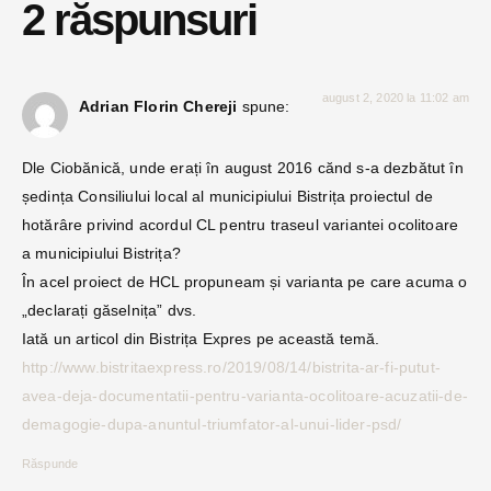
2 răspunsuri
august 2, 2020 la 11:02 am
Adrian Florin Chereji
spune:
Dle Ciobănică, unde erați în august 2016 cănd s-a dezbătut în
ședința Consiliului local al municipiului Bistrița proiectul de
hotărâre privind acordul CL pentru traseul variantei ocolitoare
a municipiului Bistrița?
În acel proiect de HCL propuneam și varianta pe care acuma o
„declarați găselnița” dvs.
Iată un articol din Bistrița Expres pe această temă.
http://www.bistritaexpress.ro/2019/08/14/bistrita-ar-fi-putut-
avea-deja-documentatii-pentru-varianta-ocolitoare-acuzatii-de-
demagogie-dupa-anuntul-triumfator-al-unui-lider-psd/
Răspunde