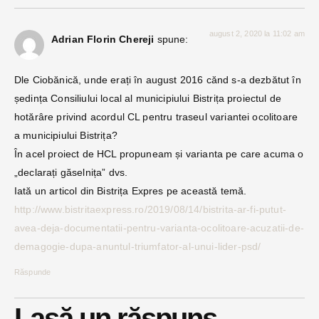
august 2, 2020 la 11:02 am
Adrian Florin Chereji
spune:
Dle Ciobănică, unde erați în august 2016 cănd s-a dezbătut în
ședința Consiliului local al municipiului Bistrița proiectul de
hotărâre privind acordul CL pentru traseul variantei ocolitoare
a municipiului Bistrița?
În acel proiect de HCL propuneam și varianta pe care acuma o
„declarați găselnița” dvs.
Iată un articol din Bistrița Expres pe această temă.
http://www.bistritaexpress.ro/2019/08/14/bistrita-ar-fi-putut-
avea-deja-documentatii-pentru-varianta-ocolitoare-acuzatii-de-
demagogie-dupa-anuntul-triumfator-al-unui-lider-psd/
Răspunde
Lasă un răspuns