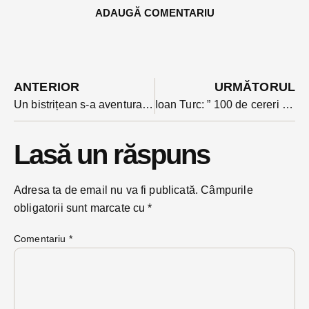
ADAUGĂ COMENTARIU
ANTERIOR
URMĂTORUL
Un bistrițean s-a aventurat prin Bistrița pe un moped neînmatriculat fără să știe să-l conducă. Ce a pățit
Ioan Turc: ” 100 de cereri pentru creșe sunt respinse în lipsa locurilor. Soluții sunt, dar e nevoie de preocupare”
Lasă un răspuns
Adresa ta de email nu va fi publicată.
Câmpurile
obligatorii sunt marcate cu
*
Comentariu
*