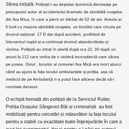
Stirea inițială:
Polițiștii l-au depistat duminică dimineața pe
presupusul autor al accidentului dramatic de sâmbătă noaptea
din Ilva Mica, în care a pierit un bărbat de 52 de ani. Acesta ar
fi lovit cu mașina sâmbătă noaptea un biciclist care circula pe
drumul național 17 D dar după accident, profitând de
întunericul nopții și-a continuat drumul abandonându-și
victima. Polițiștii au intrat în alertă după ora 22, 30 după un
anunț la 112 care vorba de o victimă inconștientă care zăcea
pe șosea. Omul , locuitor al comunei Ilva Mică era mort atunci
când au ajuns la fața locului ambulanțele și poliția, așa că
medicul de pe Ambulanță n-a putut face altceva decât să-i
constate decesul.
O echipă formată din polițiști de la Serviciul Rutier,
Poliția Orașului Sângeorz-Băi și criminaliști au fost
mobilizați pentru cercetări și măsurători la fața locului
pentru a stabili cu exactitate toate împrejurările în care a