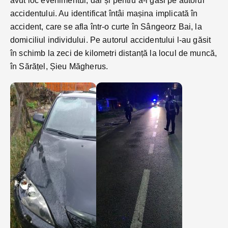
avut loc evenimentul, dar și pentru a-l găsi pe autorul
accidentului. Au identificat întâi mașina implicată în
accident, care se afla într-o curte în Sângeorz Bai, la
domiciliul individului. Pe autorul accidentului l-au găsit
în schimb la zeci de kilometri distanță la locul de muncă,
în Sărățel, Șieu Măgherus.