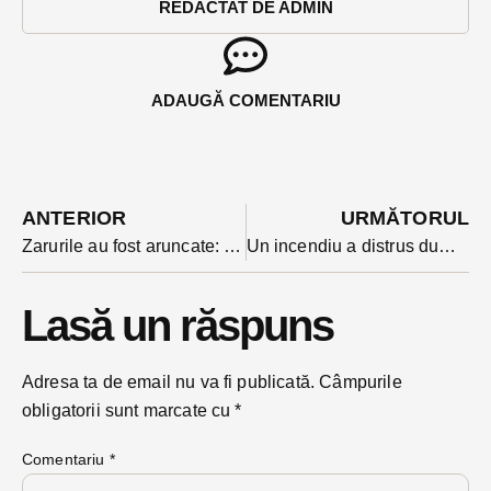
REDACTAT DE ADMIN
ADAUGĂ COMENTARIU
ANTERIOR
URMĂTORUL
Zarurile au fost aruncate: președintele PLUS Lorant Sas e numărul 1 la Camera Deputaților în locul lui Toth.
Un incendiu a distrus duminică sala de gimnastica personală cu piscină a unui bistrițean
Lasă un răspuns
Adresa ta de email nu va fi publicată.
Câmpurile
obligatorii sunt marcate cu
*
Comentariu
*