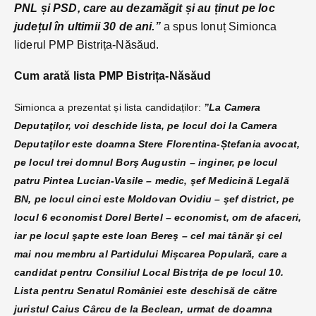
PNL și PSD, care au dezamăgit și au ținut pe loc
județul în ultimii 30 de ani.”
a spus Ionuț Simionca
liderul PMP Bistrița-Năsăud.
Cum arată lista PMP Bistrița-Năsăud
Simionca a prezentat și lista candidaților:
”La Camera
Deputaţilor, voi deschide lista, pe locul doi la Camera
Deputaților este doamna Stere Florentina-Ștefania avocat,
pe locul trei domnul Borş Augustin – inginer, pe locul
patru Pintea Lucian-Vasile – medic, şef Medicină Legală
BN, pe locul cinci este Moldovan Ovidiu – şef district, pe
locul 6 economist Dorel Bertel – economist, om de afaceri,
iar pe locul şapte este Ioan Bereş – cel mai tânăr şi cel
mai nou membru al Partidului Mișcarea Populară, care a
candidat pentru Consiliul Local Bistriţa de pe locul 10.
Lista pentru Senatul României este deschisă de către
juristul Caius Cârcu de la Beclean, urmat de doamna