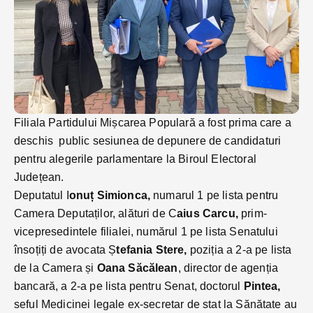
Filiala Partidului Mișcarea Populară a fost prima care a
deschis public sesiunea de depunere de candidaturi
pentru alegerile parlamentare la Biroul Electoral
Județean.
Deputatul I
onuț Simionca,
numarul 1 pe lista pentru
Camera Deputaților, alături de C
aius Carcu,
prim-
vicepresedintele filialei, numărul 1 pe lista Senatului
însoțiți de avocata Ș
tefania Stere,
poziția a 2-a pe lista
de la Camera și
Oana Săcălean
, director de agenția
bancară, a 2-a pe lista pentru Senat, doctorul
Pintea,
seful Medicinei legale ex-secretar de stat la Sănătate au