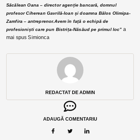
Săcălean Oana – director agenție bancară, domnul
profesor Ciherean Gavrilă-Ioan și doamna Bălos Olimipa-
Zamfira – antreprenor.
Avem în față o echipă de
a
profesioniști care pun
Bistrița-Năsăud pe primul loc”
mai spus Simionca
REDACTAT DE ADMIN
ADAUGĂ COMENTARIU