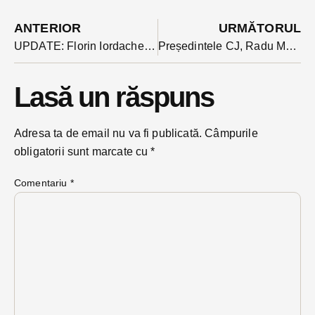
ANTERIOR
URMĂTORUL
UPDATE: Florin Iordache desemnat președintele Consiliului Legislativ după ce a concurat la vot cu fostul șef CCR, Augustin Zegrean
Președintele CJ, Radu Moldovan s-a externat astăzi după 8 zile petrecute în Spital ca pacient cu Covid 19. Când va depune jurământul
Lasă un răspuns
Adresa ta de email nu va fi publicată.
Câmpurile
obligatorii sunt marcate cu
*
Comentariu
*