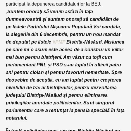
participat la depunerea candidaturilor la BEJ.
„
Suntem onoraţi să venim astăzi în faţa
dumneavoastră şi suntem onoraţi să candidăm de
pe listele Partidului Mişcarea Populară.
Voi candida,
la alegerile din 6 decembrie, pentru un nou mandat
de deputat pe listele
#PMP
Bistrița-Năsăud. Misiunea
pe care mi-o asum este aceea de a construi un viitor
mai bun pentru bistrițeni. Am văzut cu toții cum
parlamentarii PNL și PSD s-au luptat în ultimii patru
ani pentru ciolan și pentru favoruri nemeritate. Spre
deosebire de aceștia, eu am luptat pentru creșterea
nivelului de trai al bistrițenilor, pentru dezvoltarea
județului Bistrița-Năsăud și pentru eliminarea
privilegiilor acordate politicienilor. Sunt singurul
parlamentar care a renunțat la pensia specială în fața
notarului.
În toată activitatea mea, am pus Bistrița-Năsăud pe