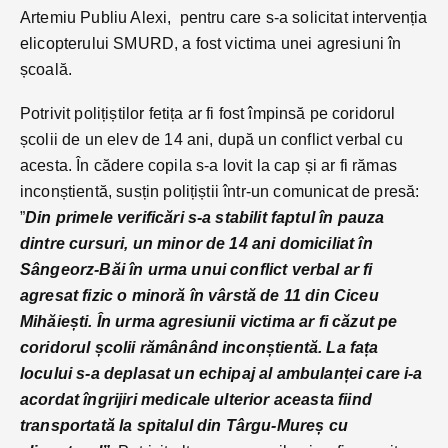
Artemiu Publiu Alexi, pentru care s-a solicitat intervenția
elicopterului SMURD, a fost victima unei agresiuni în
școală.
Potrivit polițiștilor fetița ar fi fost împinsă pe coridorul
școlii de un elev de 14 ani, după un conflict verbal cu
acesta. În cădere copila s-a lovit la cap și ar fi rămas
inconștientă, susțin polițiștii într-un comunicat de presă:
”
Din primele verificări s-a stabilit faptul în pauza
dintre cursuri, un minor de 14 ani domiciliat în
Sângeorz-Băi în urma unui conflict verbal ar fi
agresat fizic o minoră în vârstă de 11 din Ciceu
Mihăiești.
În urma agresiunii victima ar fi căzut pe
coridorul școlii rămânând inconștientă. La fața
locului s-a deplasat un echipaj al ambulanței care i-a
acordat îngrijiri medicale ulterior aceasta fiind
transportată la spitalul din Târgu-Mureș cu