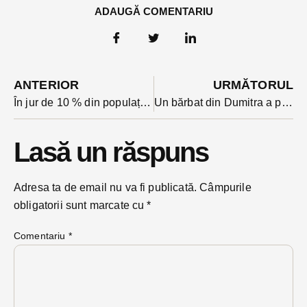
ADAUGĂ COMENTARIU
ANTERIOR
URMĂTORUL
În jur de 10 % din populația județului e vaccinată contra Covid. Câte fluxuri de vaccinare sunt
Un bărbat din Dumitra a plătit scump imprudența de a ieși noaptea cu căruța pe un drum național circulat
Lasă un răspuns
Adresa ta de email nu va fi publicată.
Câmpurile
obligatorii sunt marcate cu
*
Comentariu
*