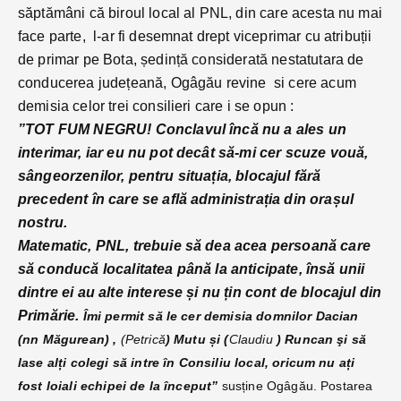
săptămâni că biroul local al PNL, din care acesta nu mai
face parte, l-ar fi desemnat drept viceprimar cu atribuții
de primar pe Bota, ședință considerată nestatutara de
conducerea județeană, Ogâgău revine si cere acum
demisia celor trei consilieri care i se opun :
”TOT FUM NEGRU! Conclavul încă nu a ales un
interimar, iar eu nu pot decât să-mi cer scuze vouă,
sângeorzenilor, pentru situația, blocajul fără
precedent în care se află administrația din orașul
nostru.
Matematic, PNL, trebuie să dea acea persoană care
să conducă localitatea până la anticipate, însă unii
dintre ei au alte interese și nu țin cont de blocajul din
Primărie.
Îmi permit să le cer demisia domnilor Dacian
(nn Măgurean) ,
(Petrică
) Mutu și (
Claudiu
) Runcan şi să
lase alți colegi să intre în Consiliu local, oricum nu ați
fost loiali echipei de la început”
susține Ogâgău. Postarea