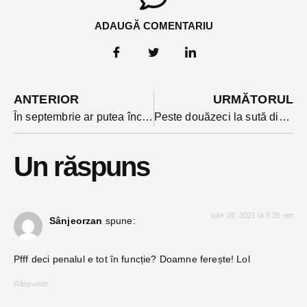
ADAUGĂ COMENTARIU
ANTERIOR
URMĂTORUL
În septembrie ar putea începe și în România vaccinarea cu a treia doză. Cine sunt vizați
Peste douăzeci la sută din profesorii care au dat titularizarea în BN au luat note între 1 si 4,99. Ce spune ministrul despre notele mici
Un răspuns
iulie 28, 2021 la 9:35 am
Sânjeorzan
spune:
Pfff deci penalul e tot în funcție? Doamne ferește! Lol
Răspunde