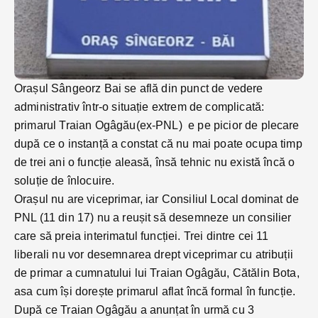
Orașul Sângeorz Bai se află din punct de vedere
administrativ într-o situație extrem de complicată:
primarul Traian Ogâgău(ex-PNL) e pe picior de plecare
după ce o instanță a constat că nu mai poate ocupa timp
de trei ani o funcție aleasă, însă tehnic nu există încă o
soluție de înlocuire.
Orașul nu are viceprimar, iar Consiliul Local dominat de
PNL (11 din 17) nu a reușit să desemneze un consilier
care să preia interimatul funcției. Trei dintre cei 11
liberali nu vor desemnarea drept viceprimar cu atribuții
de primar a cumnatului lui Traian Ogâgău, Cătălin Bota,
asa cum își dorește primarul aflat încă formal în funcție.
După ce Traian Ogâgău a anunțat în urmă cu 3