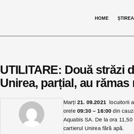
HOME
ȘTIREA 
UTILITARE: Două străzi din
Unirea, parțial, au rămas 
Marți
21. 09.2021
locuitorii 
orele
09:30 – 16:00
din cauza
Aquabis SA. De la ora 11,50 o
cartierul Unirea fără apă.