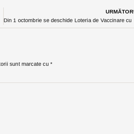
URMĂTOR
 Feldru
Din 1 octombrie 
torii sunt marcate cu
*