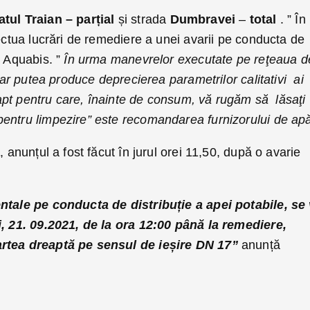
tul Traian – parțial
și strada
Dumbravei
–
total
. ” În
ectua lucrări de remediere a unei avarii pe conducta de
ă Aquabis. ”
În urma manevrelor executate pe reţeaua d
-ar putea produce deprecierea parametrilor calitativi ai
, fapt pentru care, înainte de consum, vă rugăm să lăsaţi
entru limpezire” este recomandarea furnizorului de ap
a
, anunțul a fost făcut în jurul orei 11,50, după o avarie
entale pe conducta de distribuție a apei potabile, se
i, 21. 09.2021, de la ora 12:00 până la remediere,
artea dreaptă pe sensul de ieșire DN 17”
anunță