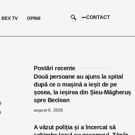
CONTACT
BEX TV
OPINII
Postări recente
Două persoane au ajuns la spital
după ce o mașină a ieșit de pe
șosea, la ieșirea din Șieu-Măgheruș
spre Beclean
e
august 6, 2026
ă
A văzut poliția și a încercat să