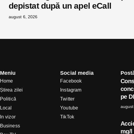
depistat după un apel eCall
august 6, 2026
Meniu
Social media
Postă
Cons
Home
Facebook
concl
Știrea zilei
Instagram
pe D
Politică
Twitter
august
Local
Youtube
In vizor
TikTok
Acci
Business
mg/l 