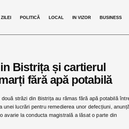
ZILEI
POLITICĂ
LOCAL
IN VIZOR
BUSINESS
 Bistrița și cartierul
marți fără apă potabilă
a două străzi din Bistrița au rămas fără apă potabilă într
 unei lucrări pentru remedierea unor defecțiuni, anunț
 avarie la conducta magistrală a lăsat o parte din