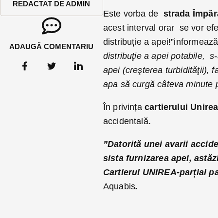
REDACTAT DE ADMIN
Este vorba de
strada Împăra
acest interval orar se vor ef
distribuție a apei!”informeaz
ADAUGĂ COMENTARIU
distribuţie a apei potabile, s
apei (creşterea turbidităţii)
apa să curgă câteva minute p
În privința
cartierului Unire
accidentală.
”Datorită unei avarii accid
sista furnizarea apei, astăz
Cartierul UNIREA-parțial p
Aquabis
.