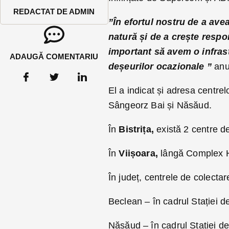
REDACTAT DE ADMIN
”În efortul nostru de a ave
natură și de a crește respon
important să avem o infras
ADAUGĂ COMENTARIU
deșeurilor ocazionale ”
anu
El a indicat și adresa centre
Sângeorz Bai și Năsăud.
În
Bistrița,
există 2 centre de
În
Viișoara,
lângă Complex H
În județ, centrele de colecta
Beclean – în cadrul Stației d
Năsăud – în cadrul Stației de