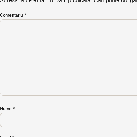
Adresa ta de email nu va fi publicată.
Câmpurile obliga
Comentariu
*
Nume
*