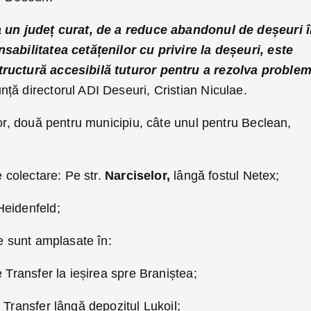
a un județ curat, de a reduce abandonul de deșeuri 
sabilitatea cetățenilor cu privire la deșeuri, este
tructură accesibilă tuturor pentru a rezolva proble
nță directorul ADI Deseuri, Cristian Niculae.
lor, două pentru municipiu, câte unul pentru Beclean,
 colectare: Pe str.
Narciselor,
lângă fostul Netex;
eidenfeld;
re sunt amplasate în:
e Transfer la ieșirea spre Braniștea;
 Transfer lângă depozitul Lukoil;