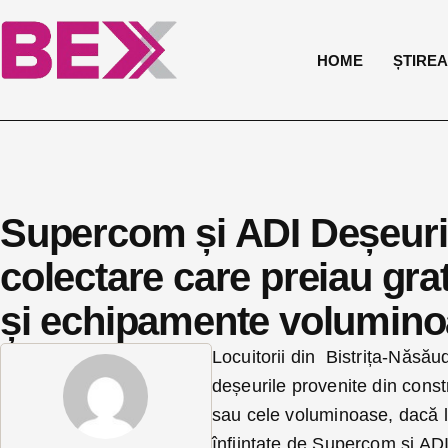
HOME
ȘTIREA 
Supercom și ADI Deșeuri
colectare care preiau grat
și echipamente voluminoa
Locuitorii din Bistrița-Năsău
deșeurile provenite din const
sau cele voluminoase, dacă le
înființate de Supercom și AD