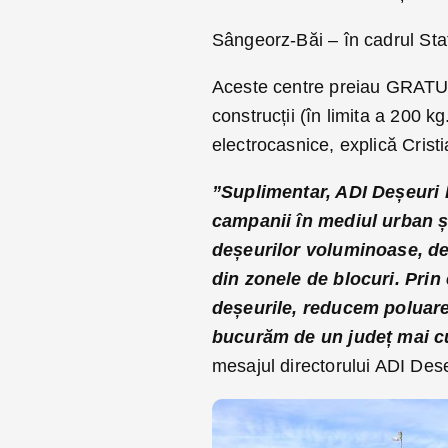
Sângeorz-Băi – în cadrul Sta
Aceste centre preiau GRATUIT
construcții (în limita a 200 k
electrocasnice, explică Crist
”Suplimentar, ADI Deșeuri 
campanii în mediul urban și
deșeurilor voluminoase, de
din zonele de blocuri. Prin
deșeurile, reducem poluare
bucurăm de un județ mai cur
mesajul directorului ADI Dese