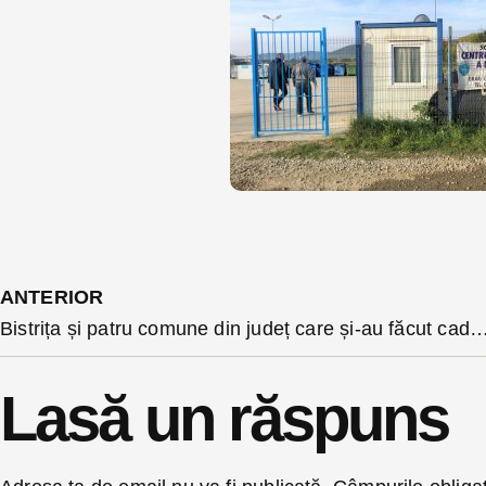
ANTERIOR
Bistrița și patru comune din județ care și-au făcut cadastrarea din bugetul propriu își vor recupera banii datorită unui amendament comun al deputațil
Lasă un răspuns