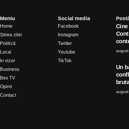
Meniu
Social media
Postă
Cine 
Home
Facebook
Cont
Știrea zilei
Instagram
conte
Politică
Twitter
august
Local
Youtube
In vizor
TikTok
Un b
Business
confl
Bex TV
bruta
Opinii
august
Contact