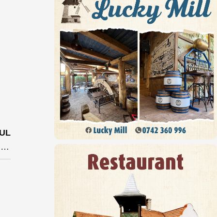
UL
Becleanul a dat oficial startul pentru construcția primei șosele de centură din județ. E și primul oraș din România care administrează o asemenea lucrare în parteneriat cu Compania Națională de Drumuri (VIDEO)