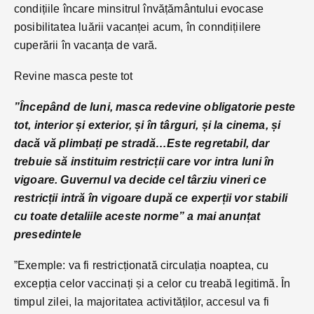
condițiile încare minsitrul învățământului evocase
posibilitatea luării vacanței acum, în conndițiilere
cuperării în vacanța de vară.
Revine masca peste tot
”Începând de luni, masca redevine obligatorie peste
tot, interior și exterior, și în târguri, și la cinema, și
dacă vă plimbați pe stradă…Este regretabil, dar
trebuie să instituim restricții care vor intra luni în
vigoare. Guvernul va decide cel târziu vineri ce
restricții intră în vigoare după ce experții vor stabili
cu toate detaliile aceste norme” a mai anunțat
presedintele
”Exemple: va fi restricționată circulația noaptea, cu
excepția celor vaccinați și a celor cu treabă legitimă. În
timpul zilei, la majoritatea activităților, accesul va fi