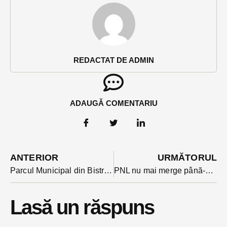
REDACTAT DE ADMIN
ADAUGĂ COMENTARIU
ANTERIOR
URMĂTORUL
Parcul Municipal din Bistrița va purta numele Regelui Mihai. Propunerea inițiată de primar a trecut astăzi de votul consilierilor locali, chiar dacă au fost voci care au cerut amânare pentru consultare publică
PNL nu mai merge până-n pânzele albe cu Cîțu: îl propune pe generalul în rezervă, Nicolae Ciucă. Liberalii vor însă guvern minoritar
Lasă un răspuns