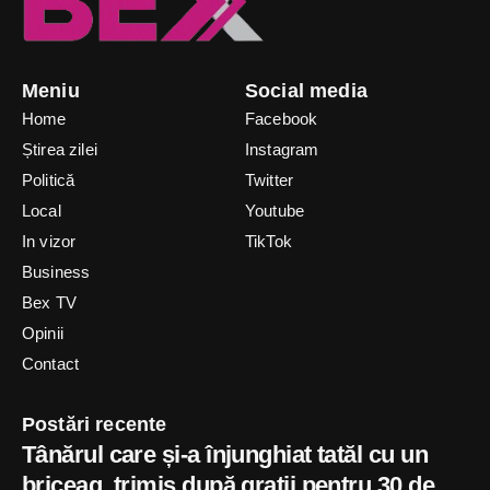
Meniu
Social media
Home
Facebook
Știrea zilei
Instagram
Politică
Twitter
Local
Youtube
In vizor
TikTok
Business
Bex TV
Opinii
Contact
Postări recente
Tânărul care și-a înjunghiat tatăl cu un
briceag, trimis după gratii pentru 30 de