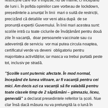
restricțiile care vor fi impuse, nu de mâine, ci începând
de luni i. În pofida opiniilor care vorbeau de lockdown,
președintele a anunțat în linii mari o suită de restricții,
precizând că detaliile vor veni abia după de se
pronunță experții Guvernului. În linii mari acestea sunt:
scolile intră cu toate ciclurile de învățământ pentru două
zile în vacanță, doar persoanele vaccinate sau cu
adeverință de serviciu vor mai putea circula noaptea,
certificatul verde va deveni obligatoriu pentru
majoritatea activităților, iar masca va trebui purtată peste
tot, inclusiv pe stradă.
”Școlile sunt puternic afectate. În mod normal,
începând de lunea viitoare, ar fi vacanță pentru cei
mici. Am decis azi ca vacanță să fie valabilă pentru
toate clasele timp de 2 săptămâni – gimnaziu, liceu,
generală”
a declarat presedintele referitor la școli. Nue
clar însă dacă măsura nu va prelungită la o lună în