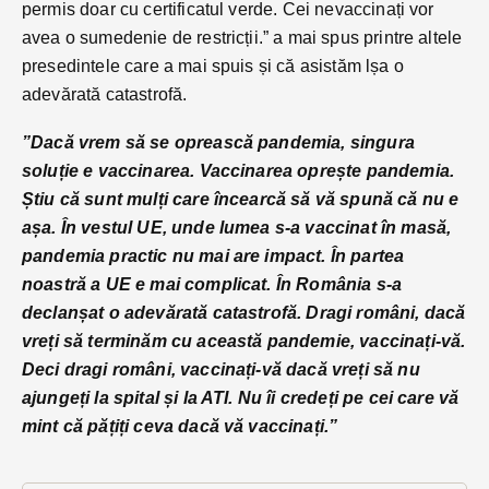
permis doar cu certificatul verde. Cei nevaccinați vor
avea o sumedenie de restricții.” a mai spus printre altele
presedintele care a mai spuis și că asistăm lșa o
adevărată catastrofă.
”Dacă vrem să se oprească pandemia, singura
soluție e vaccinarea. Vaccinarea oprește pandemia.
Știu că sunt mulți care încearcă să vă spună că nu e
așa. În vestul UE, unde lumea s-a vaccinat în masă,
pandemia practic nu mai are impact. În partea
noastră a UE e mai complicat. În România s-a
declanșat o adevărată catastrofă. Dragi români, dacă
vreți să terminăm cu această pandemie, vaccinați-vă.
Deci dragi români, vaccinați-vă dacă vreți să nu
ajungeți la spital și la ATI. Nu îi credeți pe cei care vă
mint că pățiți ceva dacă vă vaccinați.”