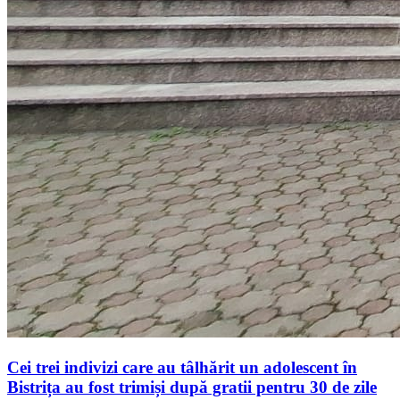
Cei trei indivizi care au tâlhărit un adolescent în
Bistrița au fost trimiși după gratii pentru 30 de zile