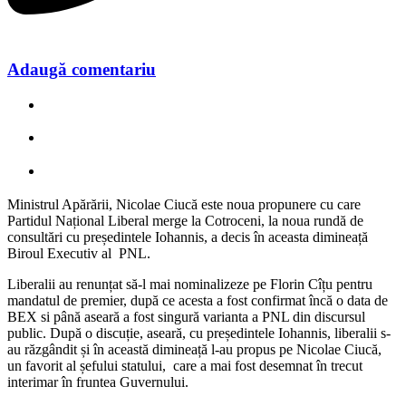
Adaugă comentariu
Ministrul Apărării, Nicolae Ciucă este noua propunere cu care
Partidul Național Liberal merge la Cotroceni, la noua rundă de
consultări cu președintele Iohannis, a decis în aceasta dimineață
Biroul Executiv al PNL.
Liberalii au renunțat să-l mai nominalizeze pe Florin Cîțu pentru
mandatul de premier, după ce acesta a fost confirmat încă o data de
BEX si până aseară a fost singură varianta a PNL din discursul
public. După o discuție, aseară, cu președintele Iohannis, liberalii s-
au răzgândit și în această dimineață l-au propus pe Nicolae Ciucă,
un favorit al șefului statului, care a mai fost desemnat în trecut
interimar în fruntea Guvernului.