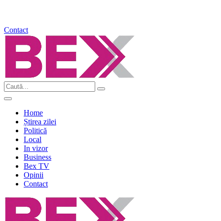
Contact
Home
Știrea zilei
Politică
Local
In vizor
Business
Bex TV
Opinii
Contact