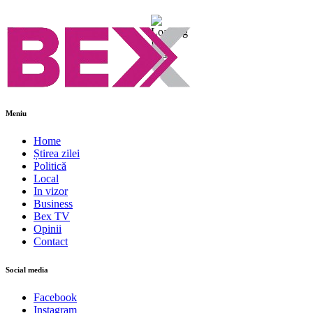
Meniu
Home
Știrea zilei
Politică
Local
In vizor
Business
Bex TV
Opinii
Contact
Social media
Facebook
Instagram