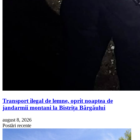
Transport ilegal de lemne, oprit noaptea de
jandarmii montani la Bistrița Bârgăului
august 8, 2026
Postări recente