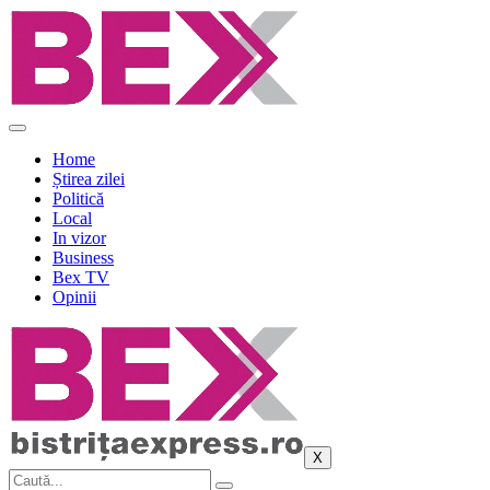
Sari
la
conținut
Home
Știrea zilei
Politică
Local
In vizor
Business
Bex TV
Opinii
X