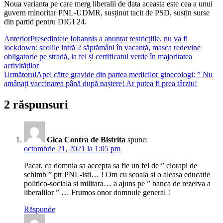
Noua varianta pe care merg liberalii de data aceasta este cea a unui
guvern minoritar PNL-UDMR, susținut tacit de PSD, susțin surse
din partid pentru DIGI 24.
Anterior
Presedintele Iohannis a anunțat restricțiile, nu va fi
lockdown: școlile intră 2 săptămâni în vacanță, masca redevine
obligatorie pe stradă, la fel și certificatul verde în majoritatea
activităților
Următorul
Apel către gravide din partea medicilor ginecologi: ” Nu
amânați vaccinarea până după naștere! Ar putea fi prea târziu!
2 răspunsuri
Gica Contra de Bistrita
spune:
octombrie 21, 2021 la 1:05 pm
Pacat, ca domnia sa accepta sa fie un fel de ” ciorapi de
schimb ” ptr PNL-isti… ! Om cu scoala si o aleasa educatie
politico-sociala si militara… a ajuns pe ” banca de rezerva a
liberalilor ” … Frumos onor domnule general !
Răspunde