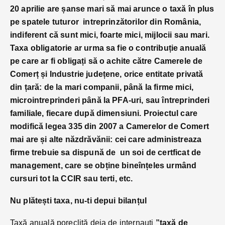
20 aprilie are șanse mari să mai arunce o taxă în plus
pe spatele tuturor intreprinzătorilor din România,
indiferent că sunt mici, foarte mici, mijlocii sau mari.
Taxa obligatorie ar urma sa fie o contribuție anuală
pe care ar fi obligați să o achite către Camerele de
Comerț și Industrie județene, orice entitate privată
din țară: de la mari companii, până la firme mici,
microintreprinderi până la PFA-uri, sau întreprinderi
familiale, fiecare după dimensiuni. Proiectul care
modifică legea 335 din 2007 a Camerelor de Comert
mai are și alte năzdrăvănii: cei care administreaza
firme trebuie sa dispună de un soi de certficat de
management, care se obține bineînțeles urmând
cursuri tot la CCIR sau terti, etc.
Nu plătești taxa, nu-ti depui bilanțul
Taxă anuală poreclită deja de internauți
”taxă de