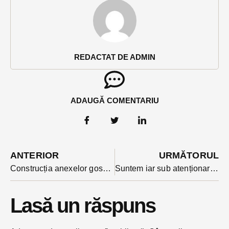
REDACTAT DE ADMIN
ADAUGĂ COMENTARIU
ANTERIOR
URMĂTORUL
Construcția anexelor gospodărești pentru exploatațiile agricole nu mai are nevoie de avize de la DSP și Protecția Mediului. Prevederea a fost votată azi de deputați
Suntem iar sub atenționare de cod galben de ploi torențiale. Vremea e din nou în răcire în județ
Lasă un răspuns