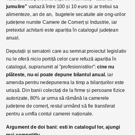
jumulire”
variază între 100 și 10 euro și ar trebui sa
alimenteze, an de an, bugetele secatuite ale ong-urilor
județene numite Camere de Comerț și Industrie, iar
pretextul achitarii este apariția în catalogul județean
anual.
Deputații și senatorii care au semnat proiectul legislativ
nu le oferă nicio portiță celor care refuză apariția în
catalogul, supranumit al ”profesionistilor”:
cine nu
plăteste, nu-si poate depune bilantul anual
, iar
amenda pentru nedepunerea la timp a bilanțurilor este
uriașă. Din banii colectați de la firme și persoane fizice
autorizate, 80% ar urma să rămână la camerele
județene de comerț, restul urmând să fie transferat
pentru a umfla contul camerei naționale.
Argument de doi bani: esti in catalogul lor, ajungi
mai competitiv