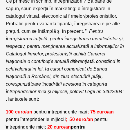
Ce primesc în schimb, intreprinzătorii? Baloane de
săpun, spun experții în marketing: o înregistrare in
catalogul virtual, electronic al firmelor/profesioniștilor.
Probabil pentru varianta tiparita, înregistrarea e pe alte
prețuri, cum se întâmplă și în prezent. ”
Pentru
înregistrarea iniţială, pentru înregistrarea modificărilor şi,
respectiv, pentru menţinerea actualizată a informaţiilor în
Catalogul firmelor, profesioniştii achită Camerei
Naţionale o contribuţie anuală diferenţiată, constând în
echivalentul în lei, la cursul comunicat de Banca
Naţională a Românei, din ziua efectuării plăţii,
corespunzătoare încadrării acestora în categoria
întreprinderilor mici şi mijlocii, potrivit Legii nr. 346/2004”
. Iar taxele sunt:
100 euro/an
pentru întreprinderile mari
; 75 euro/an
pentru întreprinderile mijloci
i
; 50 euro/an
pentru
întreprinderile mici;
20 euro/an
pentru