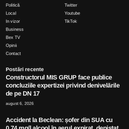
Politică
Twitter
Local
Youtube
In vizor
TikTok
Business
Bex TV
Opinii
Contact
Postări recente
Constructorul MIS GRUP face publice
concluziile expertizei privind denivelările
de pe DN 17
august 6, 2026
Accident la Beclean: șofer din SUA cu
0,74 mg/l alcool în aerul expirat, depistat