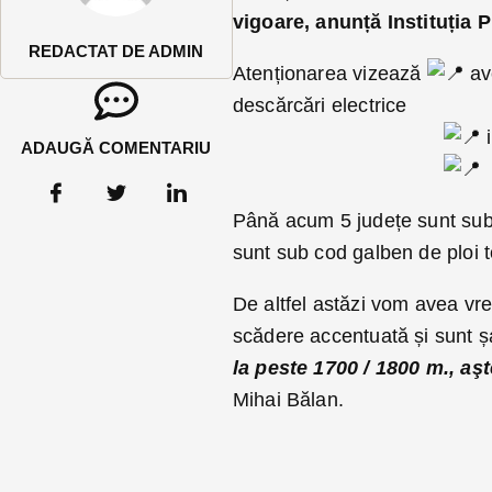
vigoare, anunță Instituția P
REDACTAT DE ADMIN
Atenționarea vizează
ave
descărcări electrice
i
ADAUGĂ COMENTARIU
i
Până acum 5 județe sunt sub c
sunt sub cod galben de ploi t
De altfel astăzi vom avea vre
scădere accentuată și sunt 
la peste 1700 / 1800 m., aşt
Mihai Bălan.