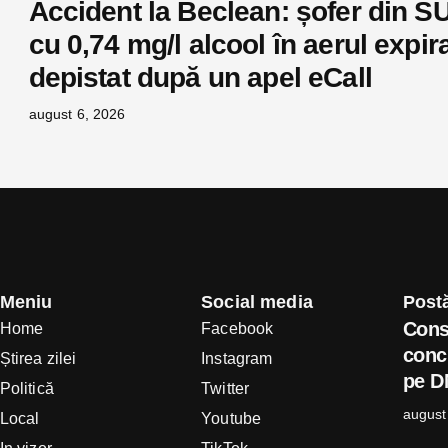
Accident la Beclean: șofer din S
cu 0,74 mg/l alcool în aerul expira
depistat după un apel eCall
august 6, 2026
Meniu
Social media
Postă
Cons
Home
Facebook
concl
Știrea zilei
Instagram
pe D
Politică
Twitter
august
Local
Youtube