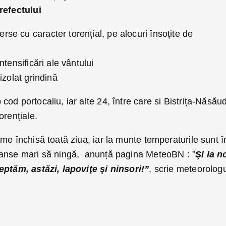
refectului
rse cu caracter torențial, pe alocuri însoțite de
ntensificări ale vântului
zolat grindină
od portocaliu, iar alte 24, între care si Bistrița-Năsău
orențiale.
me închisă toată ziua, iar la munte temperaturile sunt î
șanse mari să ningă, anunță pagina MeteoBN : ”
Şi la no
eptăm, astăzi, lapoviţe şi ninsori!”
, scrie meteorologu