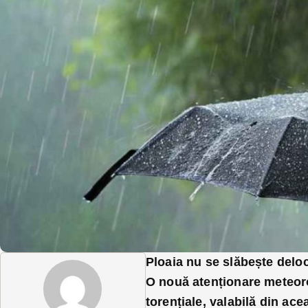
Ploaia nu se slăbește deloc
O nouă atenționare meteoro
torențiale, valabilă din ace