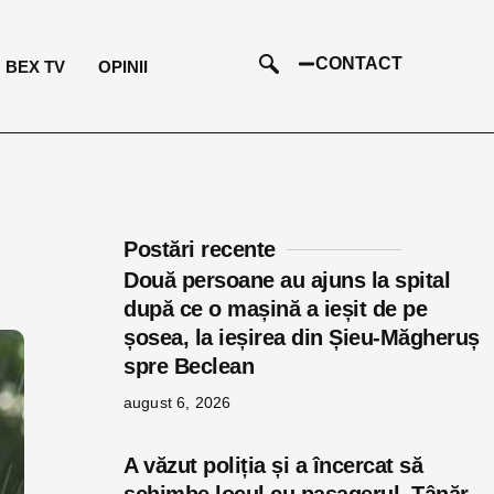
CONTACT
BEX TV
OPINII
Postări recente
Două persoane au ajuns la spital
după ce o mașină a ieșit de pe
șosea, la ieșirea din Șieu-Măgheruș
spre Beclean
august 6, 2026
A văzut poliția și a încercat să