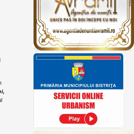
d
n
i,
l