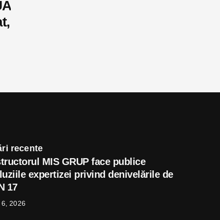
UA
t,
ri recente
tructorul MIS GRUP face publice
uziile expertizei privind denivelările de
N 17
 6, 2026