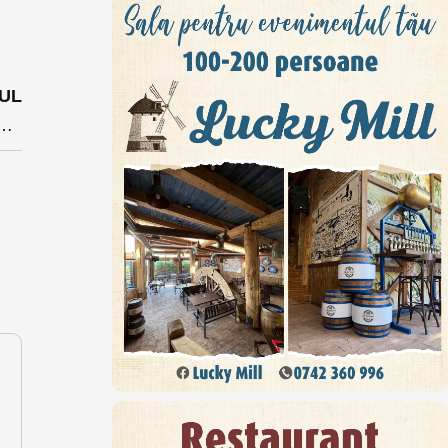
UL
fugiații din Ucraina la Palatul Culturii din Bistrița în această seară