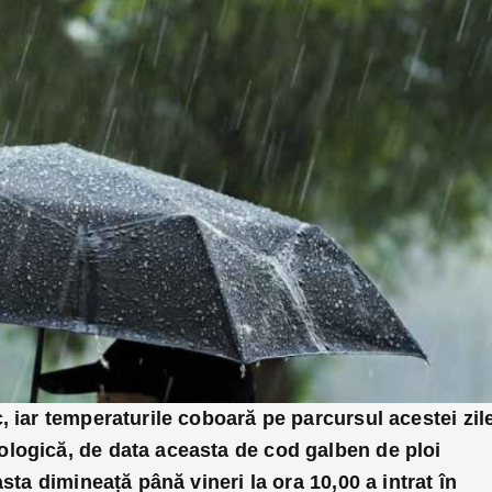
, iar temperaturile coboară pe parcursul acestei zile
logică, de data aceasta de cod galben de ploi
asta dimineață până vineri la ora 10,00 a intrat în