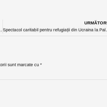
URMĂTOR
rț o taxă anuală, prevede un proiect de lege. De ce nimeni nu-și va permite să nu plătească?
Spectacol caritabil pentru re
torii sunt marcate cu
*