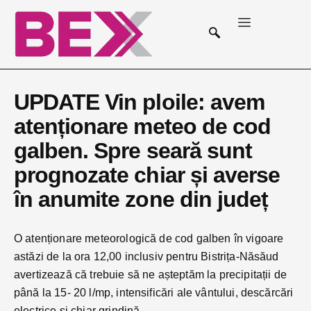
UPDATE Vin ploile: avem
atenționare meteo de cod
galben. Spre seară sunt
prognozate chiar și averse
în anumite zone din județ
O atenționare meteorologică de cod galben în vigoare
astăzi de la ora 12,00 inclusiv pentru Bistrița-Năsăud
avertizează că trebuie să ne așteptăm la precipitații de
până la 15- 20 l/mp, intensificări ale vântului, descărcări
electrice și chiar grindină.