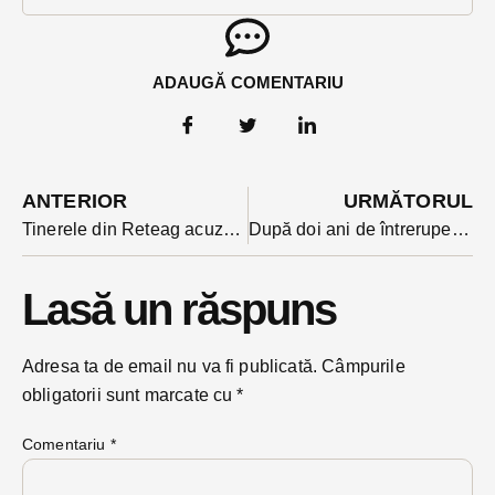
ADAUGĂ COMENTARIU
ANTERIOR
URMĂTORUL
Tinerele din Reteag acuzate că au înșelat vârstnici din Italia de care se pretindeau îndrăgostite, vor fi extrădate în Italia. Judecătorii au aprobat șase mandate europene de arest
După doi ani de întrerupere, Năsăudul reia organizarea unei manifestări veche de 150 de ani
Lasă un răspuns
Adresa ta de email nu va fi publicată.
Câmpurile
obligatorii sunt marcate cu
*
Comentariu
*