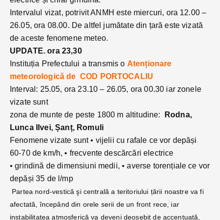
Intervalul vizat, potrivit ANMH este miercuri, ora 12.00 –
26.05, ora 08.00. De altfel jumătate din țară este vizată
de aceste fenomene meteo.
UPDATE. ora 23,30
Instituția Prefectului a transmis o
Atenționare
meteorologică de COD PORTOCALIU
Interval: 25.05, ora 23.10 – 26.05, ora 00.30 iar zonele
vizate sunt
zona de munte de peste 1800 m altitudine:
Rodna,
Lunca Ilvei, Șanț, Romuli
Fenomene vizate sunt • vijelii cu rafale ce vor depăși
60-70 de km/h, • frecvente descărcări electrice
• grindină de dimensiuni medii, • averse torențiale ce vor
depăși 35 de l/mp
Partea nord-vestică şi centrală a teritoriului țării noastre va fi
afectată, începând din orele serii de un front rece, iar
instabilitatea atmosferică va deveni deosebit de accentuată,