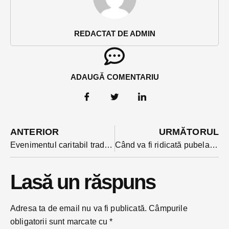
REDACTAT DE ADMIN
ADAUGĂ COMENTARIU
ANTERIOR
URMĂTORUL
Evenimentul caritabil tradițional de Crăciun al femeilor liberale este dedicat anul acesta micuților cu autism
Când va fi ridicată pubela galbenă cu deșeuri de metal și plastic pentru ultima oară anul acesta?
Lasă un răspuns
Adresa ta de email nu va fi publicată.
Câmpurile
obligatorii sunt marcate cu
*