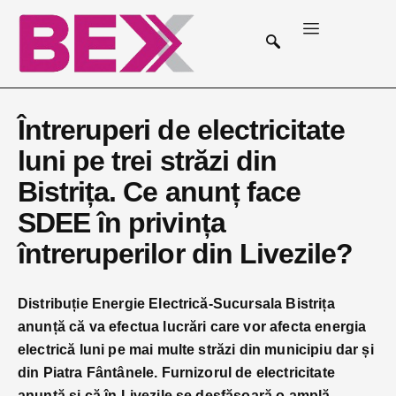
Întreruperi de electricitate
luni pe trei străzi din
Bistrița. Ce anunț face
SDEE în privința
întreruperilor din Livezile?
Distribuție Energie Electrică-Sucursala Bistrița
anunță că va efectua lucrări care vor afecta energia
electrică luni pe mai multe străzi din municipiu dar și
din Piatra Fântânele. Furnizorul de electricitate
anunță și că în Livezile se desfășoară o amplă