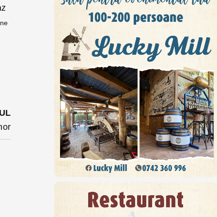
az
ane
u
/
UL
nor