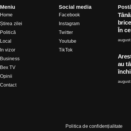
Meniu
Social media
Postă
Tânăr
Home
Facebook
brice
Știrea zilei
Instagram
În ce
Politică
Twitter
august
Local
Youtube
In vizor
TikTok
Arest
Business
au t
Bex TV
închi
Opinii
august
Contact
Politica de confidențialitate