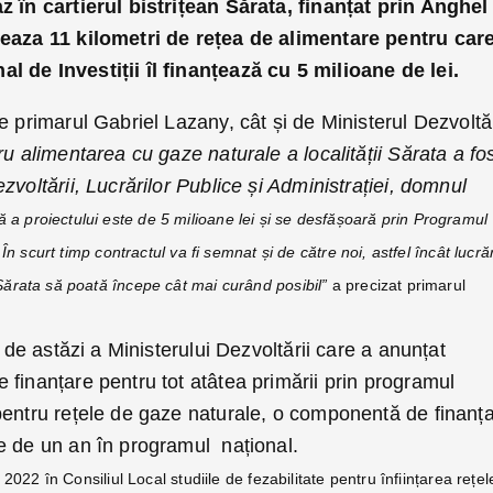
z în cartierul bistrițean Sărata, finanțat prin Anghel
zeaza 11 kilometri de rețea de alimentare pentru car
 de Investiții îl finanțează cu 5 milioane de lei.
e primarul Gabriel Lazany, cât și de Ministerul Dezvoltăr
ru alimentarea cu gaze naturale a localității Sărata a fo
voltării, Lucrărilor Publice și Administrației, domnul
 a proiectului este de 5 milioane lei și se desfășoară prin Programul
.
În scurt timp contractul va fi semnat și de către noi, astfel încât lucrăr
Sărata să poată începe cât mai curând posibil”
a precizat primarul
a de astăzi a Ministerului Dezvoltării care a anunțat
 finanțare pentru tot atâtea primării prin programul
pentru rețele de gaze naturale, o componentă de finanț
e de un an în programul național.
 2022 în Consiliul Local studiile de fezabilitate
pentru înființarea rețel