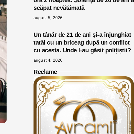
ora 2 noaptea. Șoferița de 20 de ani a
scăpat nevătămată
august 5, 2026
Un tânăr de 21 de ani și-a înjunghiat
tatăl cu un briceag după un conflict
cu acesta. Unde l-au găsit polițiștii?
august 4, 2026
Reclame