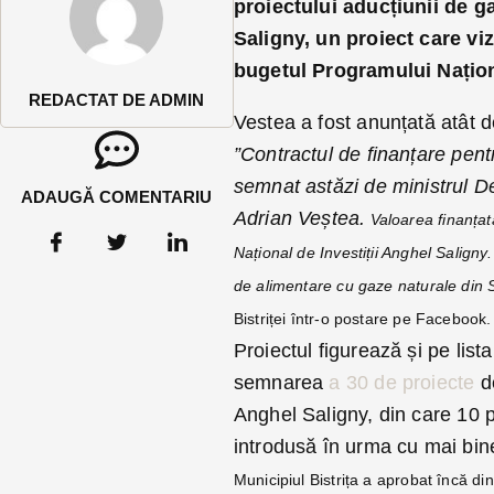
proiectului aducțiunii de ga
Saligny, un proiect care vi
bugetul Programului Național
REDACTAT DE ADMIN
Vestea a fost anunțată atât d
”Contractul de finanțare pent
semnat astăzi de ministrul Dez
ADAUGĂ COMENTARIU
Adrian Veștea.
Valoarea finanțată
Național de Investiții Anghel Saligny
de alimentare cu gaze naturale din 
Bistriței într-o postare pe Facebook.
Proiectul figurează și pe list
semnarea
a 30 de proiecte
de
Anghel Saligny, din care 10 
introdusă în urma cu mai bin
Municipiul Bistrița a aprobat încă din