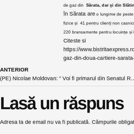
de gaz din
Sărata, dar și din Slăt
în Sărata are
o lungime de pest
fizice și 41 pentru clienți non casnici
220 bransamente pentru locuințe și 
Citeste si
https://www.bistritaexpress.r
gaz-din-doua-cartiere-sarata-
ANTERIOR
(PE) Nicolae Moldovan: ” Voi fi primar
Lasă un răspuns
Adresa ta de email nu va fi publicată.
Câmpurile obliga