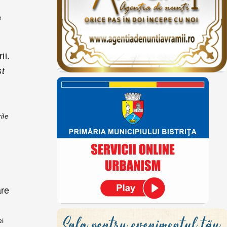
e
ii.
st
ile
are
ei