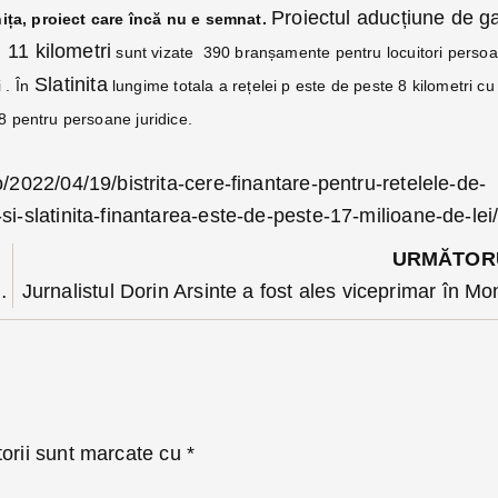
Proiectul aducțiune de g
inița, proiect care încă nu e semnat.
11 kilometri
e
sunt vizate 390 branșamente pentru locuitori perso
Slatinita
 . În
lungime totala a rețelei p este de peste 8 kilometri c
8 pentru persoane juridice.
o/2022/04/19/bistrita-cere-finantare-pentru-retelele-de-
si-slatinita-finantarea-este-de-peste-17-milioane-de-lei
URMĂTOR
ul din Senatul României”
Jurnalistul Dorin Arsinte a fost ales viceprimar în Mo
torii sunt marcate cu
*