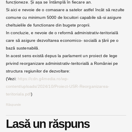
funcționeze. Și așa se întâmplă în fiecare an.
Si aici e nevoie de o comasare a satelor astfel încât să rezulte
comune cu minimum 5000 de locuitori capabile să-si asigure
cheltuielile de functionare din bugete proprii.
In concluzie, e nevoie de o reformă administrativ-teritorială
care să asigure dezvoltarea economico- socială a țării pe o
bază sustenabilă.
In acest sens există depus la parlament un proiect de lege
privind reorganizare administrativ-teritorială a României pe
structura regiunilor de dezvoltare:
(Vezi:
https://cdn.g4media.ro/wp-
content/uploads/2024/10/Proiect-USR-Reorganizarea-
teritoriala.pdf
)
Răspunde
Lasă un răspuns