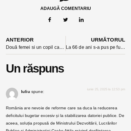
ADAUGĂ COMENTARIU
ANTERIOR
URMĂTORUL
Două femei si un copil care circulau pe marginea drumului în Josenii Bargaului loviți de un autoturism
La 66 de ani s-a pus pe furat mașini din curtea unei companii: le-a luat la testat până a găsit-o pe cea care să-l duca la Toplița
Un răspuns
iunie 25, 2025 la 12:53 pm
Iuliu
spune:
România are nevoie de reforme care sa duca la reducerea
deficitului bugetar excesiv și la stabilizarea datoriei publice. De
aceea, soluția propusă de Ministrului Dezvoltării, Lucrărilor
Publice și Administrației Cseke Attila privind desfiinţarea