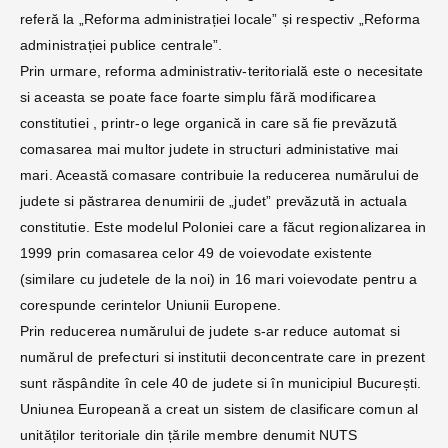
referă la „Reforma administrației locale” și respectiv „Reforma
administrației publice centrale”.
Prin urmare, reforma administrativ-teritorială este o necesitate
si aceasta se poate face foarte simplu fără modificarea
constitutiei , printr-o lege organică in care să fie prevăzută
comasarea mai multor judete in structuri administative mai
mari. Această comasare contribuie la reducerea numărului de
judete si păstrarea denumirii de „judet” prevăzută in actuala
constitutie. Este modelul Poloniei care a făcut regionalizarea in
1999 prin comasarea celor 49 de voievodate existente
(similare cu judetele de la noi) in 16 mari voievodate pentru a
corespunde cerintelor Uniunii Europene.
Prin reducerea numărului de judete s-ar reduce automat si
numărul de prefecturi si institutii deconcentrate care in prezent
sunt răspândite în cele 40 de judete si în municipiul București.
Uniunea Europeană a creat un sistem de clasificare comun al
unităților teritoriale din țările membre denumit NUTS