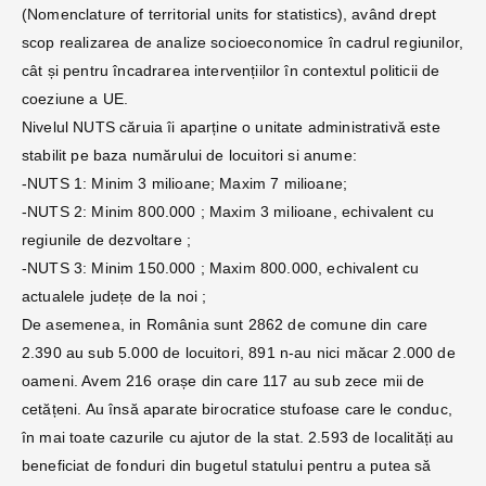
(Nomenclature of territorial units for statistics), având drept
scop realizarea de analize socioeconomice în cadrul regiunilor,
cât și pentru încadrarea intervențiilor în contextul politicii de
coeziune a UE.
Nivelul NUTS căruia îi aparține o unitate administrativă este
stabilit pe baza numărului de locuitori si anume:
-NUTS 1: Minim 3 milioane; Maxim 7 milioane;
-NUTS 2: Minim 800.000 ; Maxim 3 milioane, echivalent cu
regiunile de dezvoltare ;
-NUTS 3: Minim 150.000 ; Maxim 800.000, echivalent cu
actualele județe de la noi ;
De asemenea, in România sunt 2862 de comune din care
2.390 au sub 5.000 de locuitori, 891 n-au nici măcar 2.000 de
oameni. Avem 216 orașe din care 117 au sub zece mii de
cetățeni. Au însă aparate birocratice stufoase care le conduc,
în mai toate cazurile cu ajutor de la stat. 2.593 de localități au
beneficiat de fonduri din bugetul statului pentru a putea să