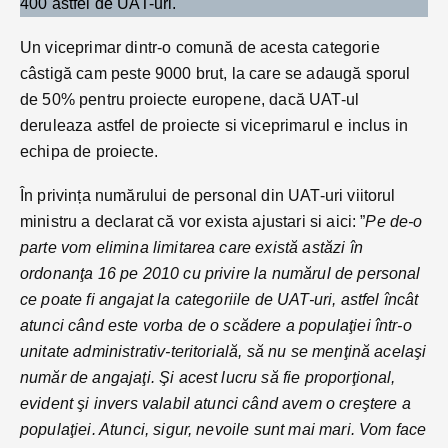
400 astfel de UAT-uri.
Un viceprimar dintr-o comună de acesta categorie
câstigă cam peste 9000 brut, la care se adaugă sporul
de 50% pentru proiecte europene, dacă UAT-ul
deruleaza astfel de proiecte si viceprimarul e inclus in
echipa de proiecte.
În privința numărului de personal din UAT-uri viitorul
ministru a declarat că vor exista ajustari si aici: ”
Pe de-o
parte vom elimina limitarea care există astăzi în
ordonanţa 16 pe 2010 cu privire la numărul de personal
ce poate fi angajat la categoriile de UAT-uri, astfel încât
atunci când este vorba de o scădere a populaţiei într-o
unitate administrativ-teritorială, să nu se menţină acelaşi
număr de angajaţi. Şi acest lucru să fie proporţional,
evident şi invers valabil atunci când avem o creştere a
populaţiei. Atunci, sigur, nevoile sunt mai mari. Vom face