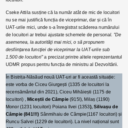
Cseke Attila susține că la număr atât de mic de locuitori
nu se mai justifică funcția de viceprimar, dar și că în
UAT-urile mici, unde s-a înregistrat scăderea numărului
de locuitori ar trebui ajustate schemele de persona
l. ”De
asemenea, la autorităţi mai mici, o să propunem
desfiinţarea funcţiei de viceprimar la UAT-urile sub
1.500 de locuitori”
a precizat printre altele reprezentantul
UDMR propus pentru funcția de ministru al Dezvoltării.
În Bistrița-Năsăud nouă UAT-uri ar fi această situație:
este vorba de Ciceu Giurgești (1335 de locuitori la
recensământul din 2021), Ciceu Mihăiești (1175 de
locuitori) ,
Miceștii de Câmpie
(915!), Milaș (1190)
Monor (1231 locuitori) Poiana Ilvei (1353
), Silivașu de
Câmpie (841!!!)
Sânmihaiu de Câmpie(1167 locuitori) și
Runcu Salvei (1229 de locuitori). La nivel național sunt