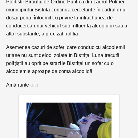
Polițiștii Biroului de Ordine Publică din cadrul Poliției
municipiului Bistrița continuă cercetările în cadrul unui
dosar penal întocmit cu privire la infracțiunea de
conducerea unui vehicul sub influența alcoolului sau a
altor substanțe, a precizat poliția .
Asemenea cazuri de soferi care conduc cu alcoolemii
uriașe nu sunt deloc izolate în Bistrița. Luna trecută
polițiștii au oprit pe strazile Bistriței un șofer cu o
alcoolemie aproape de coma alcoolică.
Amănunte
aici: