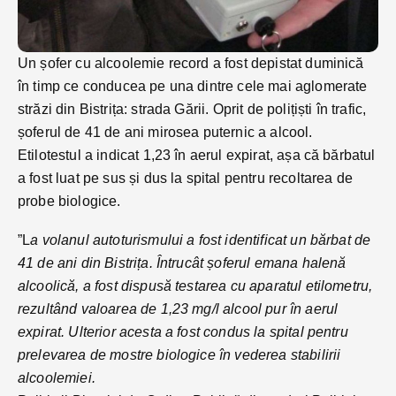
Un șofer cu alcoolemie record a fost depistat duminică
în timp ce conducea pe una dintre cele mai aglomerate
străzi din Bistrița: strada Gării. Oprit de polițiști în trafic,
șoferul de 41 de ani mirosea puternic a alcool.
Etilotestul a indicat 1,23 în aerul expirat, așa că bărbatul
a fost luat pe sus și dus la spital pentru recoltarea de
probe biologice.
”L
a volanul autoturismului a fost identificat un bărbat de
41 de ani din Bistrița. Întrucât șoferul emana halenă
alcoolică, a fost dispusă testarea cu aparatul etilometru,
rezultând valoarea de 1,23 mg/l alcool pur în aerul
expirat. Ulterior acesta a fost condus la spital pentru
prelevarea de mostre biologice în vederea stabilirii
alcoolemiei.