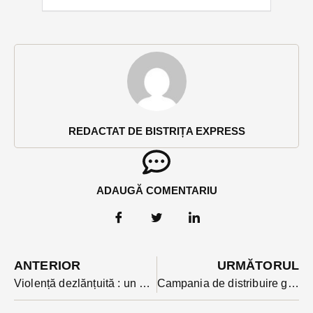
REDACTAT DE BISTRIȚA EXPRESS
ADAUGĂ COMENTARIU
ANTERIOR
URMĂTORUL
Violență dezlănțuită : un bistrițean de 20 de ani trimis în arest preventiv după ce a bătut cu salbaticie doi oameni
Campania de distribuire gratuită a pubelelor albastre în Bistrița este pe final. Ce recomandari face distribuitorul?