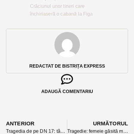
Crăciunul unor tineri care
închiriaseră o cabană la Figa
REDACTAT DE BISTRIȚA EXPRESS
ADAUGĂ COMENTARIU
ANTERIOR
URMĂTORUL
Tragedia de pe DN 17: tânăra șoferiță ucisă de bolidul care a lovit frontal n-a avut nicio șansă. Un alt tânăr de 22 de ani a murit, iar soferul se zbate între viața și moarte
Tragedie: femeie găsită moartă pe calea ferată, în Lunca Ilvei