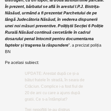
distrugeri, cu un topor, la două autoturisme parcate.
În prezent, bărbatul se află în arestul I.P.J. Bistrița-
Năsăud, urmând a fi prezentat Parchetului de pe
lângă Judecătoria Năsăud, în vederea dispunerii
unei noi măsuri preventive. Polițiștii Secției 6 Poliție
Rurală Năsăud continuă cercetările în cadrul
dosarului penal întocmit pentru documentarea
faptelor și tragerea la răspundere
”. a precizat poliția
BN
Pe acelasi subiect:
UPDATE: Arestat după ce și-a
bătut fratele în stradă, în seara de
Crăciun. Complice i-a fost fiul de
20 de ani cu care a ajuns după
gratii. Ce s-a întâmplat?
Trei nepoftiți le-au distrus