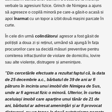
verbale la agresiuni fizice. Grinch de Nimigea a ajuns
să agreseze o copilă minoră pe care-a găsit-o acasă si
apoi
înarmat
cu un topor a izbit două mașini parcate în
curte.
În cele din urmă
colindătoru
l agresor a fost găsit de
polițiști a doua zi și reținut, urmând să ajungă în fața
procurorilor care sa decidă măsuri preventive pentru
comiterea infracțiunilor de violare de domiciliu, lovire
sau alte violențe, distrugere și amenințare.
”Din cercetările efectuate a rezultat faptul că, la data
de 25 decembrie a.c., bărbatul de 39 de ani ar fi
pătruns în incinta unui imobil din Nimigea de Sus,
unde ar fi agresat fizic o minoră. Ulterior, în curtea
aceluiași imobil care aparține unui tânăr de 21 de
ani, bărbatul ar adresat amenințări și ar fi provocat