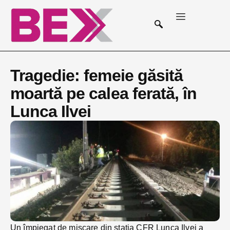
Tragedie: femeie găsită
moartă pe calea ferată, în
Lunca Ilvei
Un împiegat de mișcare din stația CFR Lunca Ilvei a