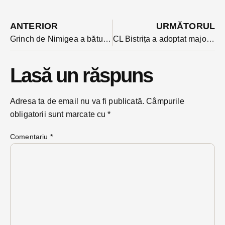
ANTERIOR
URMĂTORUL
Grinch de Nimigea a bătut o copilă și a distrus două mașini în curtea unor oameni în noaptea de Craciun
CL Bistrița a adoptat majorarea taxelor și impozitelor, impusă de Guvern, plus creșterea taxei de salubritate
Lasă un răspuns
Adresa ta de email nu va fi publicată.
Câmpurile
obligatorii sunt marcate cu
*
Comentariu
*