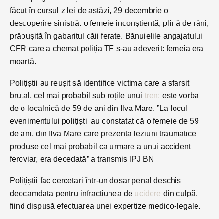
făcut în cursul zilei de astăzi, 29 decembrie o
descoperire sinistră: o femeie inconștientă, plină de răni,
prăbușită în gabaritul căii ferate. Bănuielile angajatului
CFR care a chemat poliția TF s-au adeverit: femeia era
moartă.
Polițiștii au reușit să identifice victima care a sfarsit
brutal, cel mai probabil sub roțile unui
tren:
este vorba
de o localnică de 59 de ani din Ilva Mare. ”La locul
evenimentului polițiștii au constatat că o femeie de 59
de ani, din Ilva Mare care prezenta leziuni traumatice
produse cel mai probabil ca urmare a unui accident
feroviar, era decedată” a transmis IPJ BN
Polițiștii fac cercetari într-un dosar penal deschis
deocamdata pentru infracțiunea de
ucidere
din culpă,
fiind dispusă efectuarea unei expertize medico-legale.