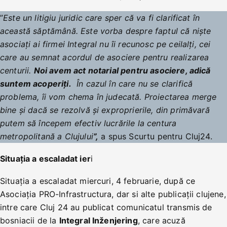
”
Este un litigiu juridic care sper că va fi clarificat în
această săptămână. Este vorba despre faptul că niște
asociați ai firmei Integral nu îi recunosc pe ceilalți, cei
care au semnat acordul de asociere pentru realizarea
centurii.
Noi avem act notarial pentru asociere, adică
suntem acoperiți.
În cazul în care nu se clarifică
problema, îi vom chema în judecată. Proiectarea merge
bine și dacă se rezolvă și exproprierile, din primăvară
putem să începem efectiv lucrările la centura
metropolitană a Clujului
”,
a spus Scurtu pentru Cluj24.
Situația a escaladat ier
i
Situația a escaladat miercuri, 4 februarie, după ce
Asociația PRO-Infrastructura, dar si alte publicații clujene,
intre care Cluj 24 au publicat comunicatul transmis de
bosniacii de la
Integral Inženjering
, care acuză