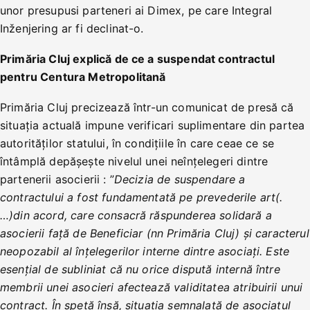
unor presupusi parteneri ai Dimex, pe care Integral
Inženjering ar fi declinat-o.
Primăria Cluj explică de ce a suspendat contractul
pentru Centura Metropolitană
Primăria Cluj precizează într-un comunicat de presă că
situația actuală impune verificari suplimentare din partea
autorităților statului, în condițiile în care ceae ce se
întâmplă depășește nivelul unei neînțelegeri dintre
partenerii asocierii : ”
Decizia de suspendare a
contractului a fost fundamentată pe prevederile art(.
…)din acord, care consacră răspunderea solidară a
asocierii față de Beneficiar (nn Primăria Cluj) și caracterul
neopozabil al înțelegerilor interne dintre asociați. Este
esențial de subliniat că nu orice dispută internă între
membrii unei asocieri afectează validitatea atribuirii unui
contract. În speță însă, situația semnalată de asociatul