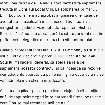
atribuirea facută de CNAIR, a fost dezbătută saptamâna
trecută în Consiliul Local Cluj. La solicitarea primarului
Emil Boc consilierii au aprobat angajarea unei case de
avocatură specializată în asemenea litigii, potrivit
înregistrarii ședinței vizionate de reporterii Bistrita
Express, însă au sperat ca lucrările să poate continua, în
pofida neînțelegerilor dintre partenerii contractului.
Chiar și reprezentanții DIMEX 2000 Company au susținut
inițial, într-o declarație pentru
Cluj 24
făcută d
e Ioan
Scurtu,
managerul general, că speră să reia de
saptamâna aceasta contractul și că încearca să rezolve
neînțelegerile apărute cu partenerii, și că dacă asta nu se
va întâmpla îi va chema în judecată.
Scurtu a explicat pentru publicația clujeană că la mijloc
ar fi de fapt neînțelegeri între partenerii firmei bosniace,
care ” nu se mai recunosc unii pe alții”