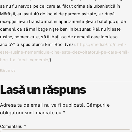
să nu fiu nervos pe cei care au făcut crima aia urbanistică în
Mărăști, au avut 40 de locuri de parcare avizate, iar după
recepție le-au transformat în apartamente Și-au bătut joc și de
oameni, ca să mai bage niște bani in buzunar. Păi, nu îți este
rușine, nemernicule, să îți bați joc de oamenii care locuiesc
acolo?”, a spus atunci Emil Boc. (vezi:
https://media9.ro/nu-iti-
este-rusine-nemernicule-cine-este-dezvoltatorul-pe-care-emil-
boc-l-a-facut-nemernic/
)
Răspunde
Lasă un răspuns
Adresa ta de email nu va fi publicată.
Câmpurile
obligatorii sunt marcate cu
*
Comentariu
*