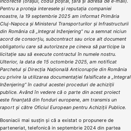
incorecte (orașul, codul poștal, țara și adresa de e-mail).
Pentru a proteja interesele și reputația companiei
noastre, la 19 septembrie 2025 am informat Primăria
Cluj-Napoca și Ministerul Transporturilor și Infrastructurii
din România că „Integral Inženjering” nu a semnat niciun
acord de consorțiu, subcontract sau orice alt document
obligatoriu care să autorizeze pe cineva să participe la
licitație sau să execute contractul în numele nostru.
Ulterior, la data de 15 octombrie 2025, am notificat
Parchetul și Direcția Națională Anticorupție din România
cu privire la utilizarea documentației falsificate a „Integral
Inženjering” în cadrul acestei proceduri de achiziții
publice. Având în vedere că o parte din acest proiect
este finanțată din fonduri europene, am transmis un
raport și către Oficiul European pentru Achiziții Publice.
Bosniacii mai susțin și că a existat o propunere de
parteneriat, telefonică in septembrie 2024 din partea