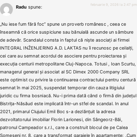
februarie 9, 2026 la 2:47 pm
Radu
spune:
„Nu iese fum fără foc” spune un proverb românesc , ceea ce
înseamnă că orice suspiciune sau bănuială ascunde un sâmbure
de adevăr. Scandalul consta in faptul că niște asociați ai firmei
INTEGRAL INŽENJERING A.D. LAKTAS nu îi recunosc pe ceilalți,
cei care au semnat acordul de asociere pentru proiectarea și
execuția centurii metropolitane Cluj-Napoca. Totusi , Ioan Scurtu,
managerul general și asociat al SC Dimex 2000 Company SRL
este optimist cu privire la continuarea contractului pentru centură
semnat în mai 2025, suspendat temporar din cauza litigiului
juridic cu firma bosniacă. Nu-i prima dată când o firmă din județul
Bistrița-Năsăud este implicată într-un stfel de scandal. In anul
2021, primarul Clujului Emil Boc s-a dezlănțuit la adresa
dezvoltatorului imobiliar Florin Larionesi, din Sângeorz-Băi,
patronul Campeador s.r.l., care a construit blocul de pe Calea
Someșeni nr. 8, care a transformat garajele în apartamente: „Cum