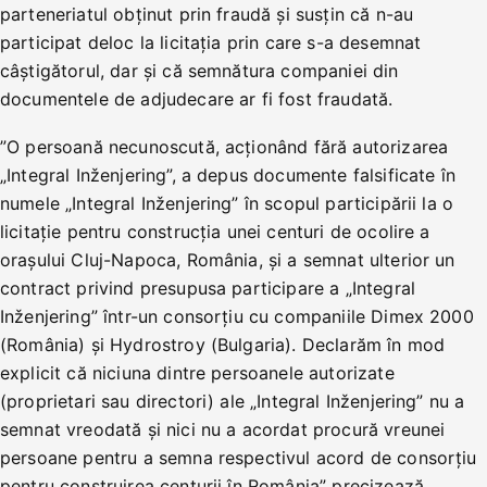
parteneriatul obținut prin fraudă și susțin că n-au
participat deloc la licitația prin care s-a desemnat
câștigătorul, dar și că semnătura companiei din
documentele de adjudecare ar fi fost fraudată.
”O persoană necunoscută, acționând fără autorizarea
„Integral Inženjering”, a depus documente falsificate în
numele „Integral Inženjering” în scopul participării la o
licitație pentru construcția unei centuri de ocolire a
orașului Cluj-Napoca, România, și a semnat ulterior un
contract privind presupusa participare a „Integral
Inženjering” într-un consorțiu cu companiile Dimex 2000
(România) și Hydrostroy (Bulgaria). Declarăm în mod
explicit că niciuna dintre persoanele autorizate
(proprietari sau directori) ale „Integral Inženjering” nu a
semnat vreodată și nici nu a acordat procură vreunei
persoane pentru a semna respectivul acord de consorțiu
pentru construirea centurii în România” precizează