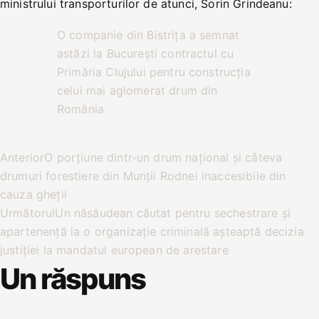
ministrului transporturilor de atunci, Sorin Grindeanu:
O companie din Bistrița a semnat
astăzi la București contractul cu
Primăria Clujului pentru construcția
celui mai aglomerat drum din
România
Anterior
O porțiune dintr-un drum național și câteva
drumuri forestiere din Munții Rodnei inaccesibile din
cauza gheții
Următorul
Un năsăudean căutat pentru sechestrare și
apartenență la o organizație criminală așteaptă decizia
justiției la mandatul european de arestare
Un răspuns