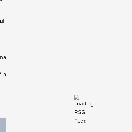
ul
dna
ă a