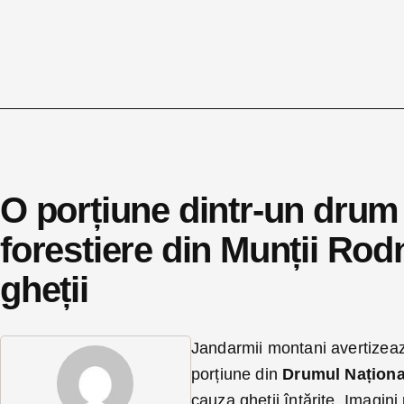
O porțiune dintr-un drum 
forestiere din Munții Rod
gheții
Jandarmii montani avertizeaz
porțiune din
Drumul Națion
cauza gheții întărite. Imagin