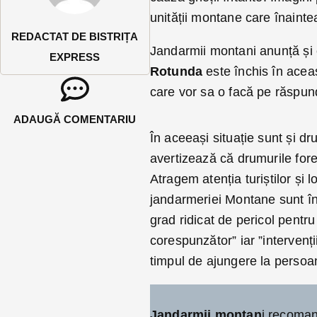
unității montane care înainte
REDACTAT DE BISTRIȚA
Jandarmii montani anunță și
EXPRESS
Rotunda
este închis în acea
care vor sa o facă pe răspun
ADAUGĂ COMENTARIU
În aceeași situație sunt și d
avertizează că drumurile fore
Atragem atenția turiștilor și 
jandarmeriei Montane sunt în
grad ridicat de pericol pentr
corespunzător” iar ”intervenții
timpul de ajungere la persoan
Jandarmii montan
i recoman