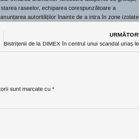
 starea raseelor, echiparea corespunzătoare a
anunțarea autorităților înainte de a intra în zone izolate
URMĂTOR
alta Curte
torii sunt marcate cu
*