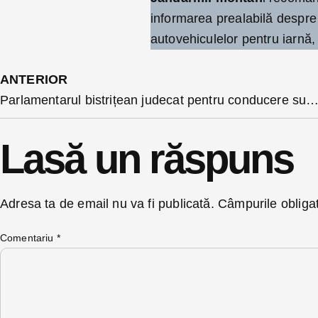
informarea prealabilă despre
autovehiculelor pentru iarnă, 
ANTERIOR
Parlamentarul bistrițean judecat pentru conducere sub influența alcoolului nu a reușit să pună capăt procesului de la În
Lasă un răspuns
Adresa ta de email nu va fi publicată.
Câmpurile obliga
Comentariu
*