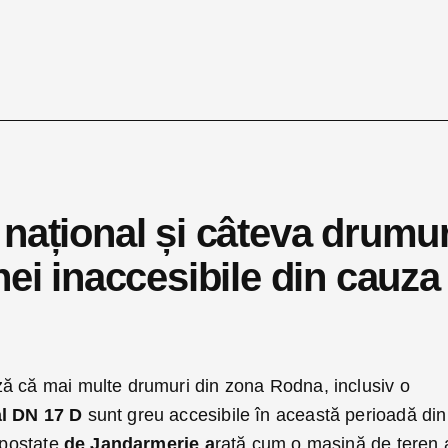
național și câteva drumur
nei inaccesibile din cauza
ă că mai multe drumuri din zona Rodna, inclusiv o
al DN 17 D
sunt greu accesibile în această perioadă din
i postate
de Jandarmerie a
rată cum o mașină de teren 