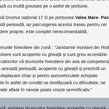
ază cu multă greutate pe o astfel de porțiune.
 că Drumul național 17 D pe porțiunea
Valea Mare- Pas
stă perioadă, iar parcurgerea acestui traseu pentru cei
dere proprie, este complet nerecomandabilă.
rumurile forestiere din zonă : ”Jandarmii montani din Ro
stiere sunt acoperite cu gheață și sunt greu accesibile.
localnicilor că drumurile forestiere din aria de competenț
 această perioadă, acoperite cu gheață și prezintă un
u deplasare chiar și pentru autovehiculele echipate
le în astfel de condiții se desfășoară cu dificultate, iar
ele aflate în nevoie poate crește semnificativ.”
dă: evitarea drumurilor forestiere acoperite cu gheață,-