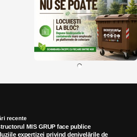
ri recente
tructorul MIS GRUP face publice
uziile expertizei privind denivelările de