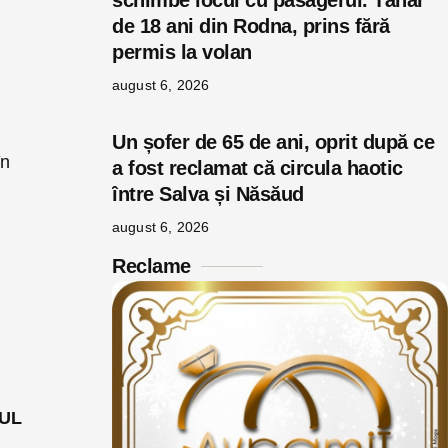
schimbe locul cu pasagerul. Tânăr
de 18 ani din Rodna, prins fără
permis la volan
august 6, 2026
Un șofer de 65 de ani, oprit după ce
în
a fost reclamat că circula haotic
între Salva și Năsăud
august 6, 2026
Reclame
UL
Năsăudeanul care va fi predat spaniolilor este acuzat inclusiv de luare de ostatici.