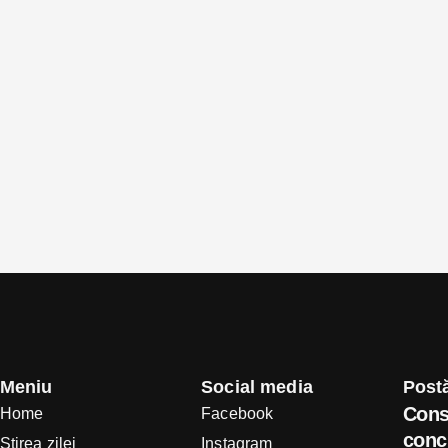
Meniu
Social media
Postă
Cons
Home
Facebook
concl
Știrea zilei
Instagram