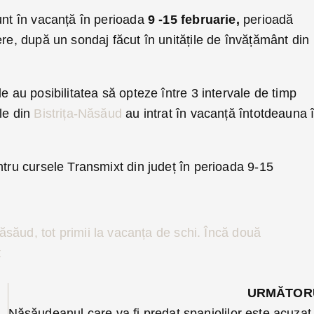
unt în vacanță în perioada
9 -15 februarie,
perioadă
ere, după un sondaj făcut în unitățile de învățământ din
e au posibilitatea să opteze între 3 intervale de timp
le din
Bistrița-Năsăud
au intrat în vacanță întotdeauna 
ntru cursele Transmixt din județ în perioada 9-15
Năsăud, tot primii la vacanța de schi. Încă două
t
URMĂTOR
a că îi recuperează permisul și-l scapă de dosar