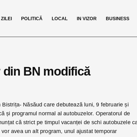
ZILEI
POLITICĂ
LOCAL
IN VIZOR
BUSINESS
r din BN modifică
n Bistrița- Năsăud care debutează luni, 9 februarie și
ă și programul normal al autobuzelor. Operatorul de
nunțat că strict pe timpul vacanței de schi autobuzele c
 vor avea un alt program, unul ajustat temporar