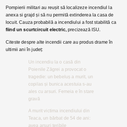
Pompierii militari au reușit să localizeze incendiul la
anexa si grajd și să nu permită extinderea la casa de
locuit. Cauza probabilă a incendiului a fost stabilită ca
fiind un scurtcircuit electric,
precizează ISU.
Citeste despre alte incendii care au produs drame în
ultimii ani în județ:
Un incendiu la o casă din
Poienile Zăgrei a provocat o
tragedie: un bebeluș a murit, un
copilas și bunica acestuia s-au
ales cu arsuri. Femeia e în stare
gravă
A murit victima incendiului din
Teaca, un bărbat de 54 de ani:
avea arsuri teribile