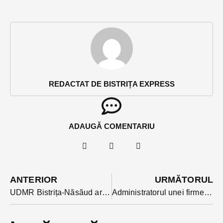
REDACTAT DE BISTRIȚA EXPRESS
ADAUGĂ COMENTARIU
ANTERIOR
URMĂTORUL
UDMR Bistrița-Năsăud are astăzi alegeri interne. Kelemen Hunor participă la eveniment
Administratorul unei firme din Bistrița, condamnat pentru furt calificat după ce a vândut unui abator 11 vaci care nu-i aparțineau.