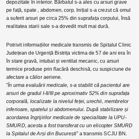
depozitate în interior. Bărbatul s-a ales cu arsuri grave
pe față, spate , abdomen, corp. Inițial s-a crezut că omul
a suferit arsuri pe circa 25% din suprafața corpului, însă
realitatea starii sale s-a dovedit mult mai dură.
Potrivit informațiilor medicale transmis de Spitalul Clinic
Județean de Urgență Bistrița victima de 57 de ani era în
în stare gravă, intubat și ventilat mecanic, cu arsuri
termice produse prin flacără deschisă, cu suspiciune de
afectare a căilor aeriene.
”
În urma evaluării medicale, s-a stabilit că pacientul are
arsuri de gradul I-II/III pe aproximativ 52% din suprafața
corporală, localizate la nivelul feței, urechii, membrelor
inferioare, spatelui și abdomenului. După stabilizare și
acordarea îngrijirilor medicale de specialitate la UPU-
SMURD, acesta a fost transferat cu un elicopter SMURD
la Spitalul de Arși din București”
a transmis SCJU BN.