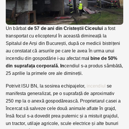
Un bărbat
de 57 de ani din Cristeștii Ciceului
a fost
transportat cu elicopterul în această dimineață la
Spitalul de Arși din București, după ce medicii bistrițeni
au constatat că arsurile pe care le avea în urma unui
incendiu din gospodărie i-au afectat ma
i bine de 50%
din suprafața corporală. In
cendiul s-a produs sâmbătă,
25 aprilie la primele ore ale dimineții.
Potrivit ISU BN, la sosirea echipajelor,
incendiul
se
manifesta generalizat, pe o suprafață de aproximativ
250 mp la o anexă gospodărească. Proprietarul casei a
încercat să salveze cele două animale aflate în grajd,
însă focul s-a dovedit prea puternic și a mistuit grajdul,
un tractor, utilaje agricole, scule electrice și alte bunuri