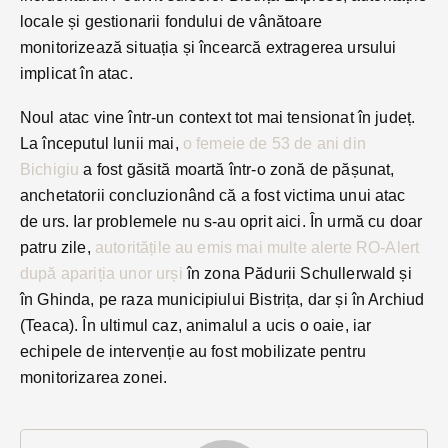
locale și gestionarii fondului de vânătoare
monitorizează situația și încearcă extragerea ursului
implicat în atac.
Noul atac vine într-un context tot mai tensionat în județ.
La începutul lunii mai,
o femeie de 53 de ani din
Bichigiu
a fost găsită moartă într-o zonă de pășunat,
anchetatorii concluzionând că a fost victima unui atac
de urs. Iar problemele nu s-au oprit aici. În urmă cu doar
patru zile,
autoritățile au emis mai multe alerte RO-Alert
după apariția unor urși
în zona Pădurii Schullerwald și
în Ghinda, pe raza municipiului Bistrița, dar și în Archiud
(Teaca). În ultimul caz, animalul a ucis o oaie, iar
echipele de intervenție au fost mobilizate pentru
monitorizarea zonei.