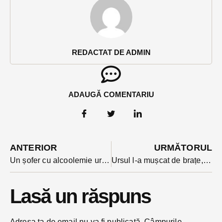
REDACTAT DE ADMIN
ADAUGĂ COMENTARIU
ANTERIOR
URMĂTORUL
Un șofer cu alcoolemie uriașă s-a luat la harță cu polițiștii și a fost imobilizat. Aceștia fuseseră chemați printr-un apel la 112
Ursul l-a mușcat de brațe, picior și torace. Cum se simte acum bărbatul atacat la Bichigiu
Lasă un răspuns
Adresa ta de email nu va fi publicată.
Câmpurile