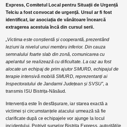
Express, Comitetul Local pentru Situații de Urgență
Telciu a fost convocat de urgență. Ursul ar fi fost
identificat, iar asociația de vânătoare încearcă
extragerea acestuia încă din cursul serii.
„Victima este conștientă și cooperantă, prezentând
leziuni la nivelul unui membru inferior. Din cauza
semnalului foarte slab din zonă, comunicarea cu
apelantul se realizează cu dificultate. La caz au fost
alocate un echipaj de prim ajutor SMURD, echipajul de
terapie intensivă mobilă SMURD, reprezentanți ai
Inspectoratului de Jandarmi Județean și SVSU”
, a
transmis ISU Bistrița-Năsăud.
Intervenția este în desfășurare, iar starea exactă a
victimei și circumstanțele atacului urmează să fie
clarificate după ce echipajele vor ajunge la locul
incidentului. Potrivit surselor Bistrița Express, autoritățile