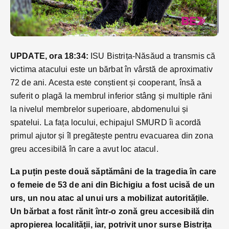
UPDATE, ora 18:34:
ISU Bistrița-Năsăud a transmis că
victima atacului este un bărbat în vârstă de aproximativ
72 de ani. Acesta este conștient și cooperant, însă a
suferit o plagă la membrul inferior stâng și multiple răni
la nivelul membrelor superioare, abdomenului și
spatelui. La fața locului, echipajul SMURD îi acordă
primul ajutor și îl pregătește pentru evacuarea din zona
greu accesibilă în care a avut loc atacul.
La puțin peste două săptămâni de la tragedia în care
o femeie de 53 de ani din Bichigiu a fost ucisă de un
urs, un nou atac al unui urs a mobilizat autoritățile.
Un bărbat a fost rănit într-o zonă greu accesibilă din
apropierea localității, iar, potrivit unor surse Bistrița