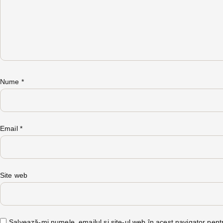
Nume
*
Email
*
Site web
Salvează-mi numele, emailul și site-ul web în acest navigator pent