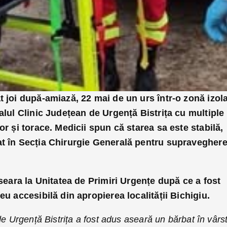
t joi după-amiază, 22 mai de un urs într-o zonă izol
talul Clinic Județean de Urgență Bistrița cu multiple
or și torace. Medicii spun că starea sa este stabilă,
at în Secția Chirurgie Generală pentru supraveghere
 seara la Unitatea de Primiri Urgențe după ce a fost
eu accesibilă din apropierea localității Bichigiu.
de Urgență Bistrița a fost adus aseară un bărbat în vârs