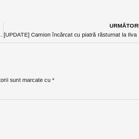
k
URMĂTOR
 atacat de urs, la două săptămâni după moartea unei localnice
[UPDATE] Cam
torii sunt marcate cu
*