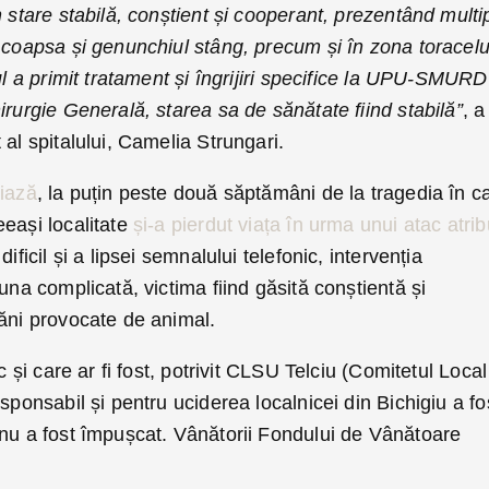
n stare stabilă, conștient și cooperant, prezentând multi
 coapsa și genunchiul stâng, precum și în zona toracelu
ul a primit tratament și îngrijiri specifice la UPU-SMURD
irurgie Generală, starea sa de sănătate fiind stabilă”
, a
 al spitalului, Camelia Strungari.
miază
, la puțin peste două săptămâni de la tragedia în c
eași localitate
și-a pierdut viața în urma unui atac atrib
ificil și a lipsei semnalului telefonic, intervenția
una complicată, victima fiind găsită conștientă și
răni provocate de animal.
c și care ar fi fost, potrivit CLSU Telciu (Comitetul Local
sponsabil și pentru uciderea localnicei din Bichigiu a fo
 nu a fost împușcat. Vânătorii Fondului de Vânătoare