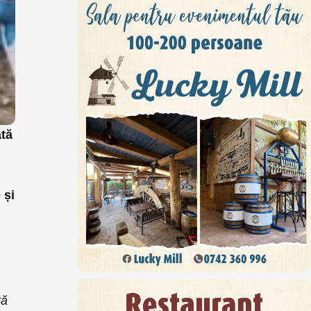
ată
 și
tă