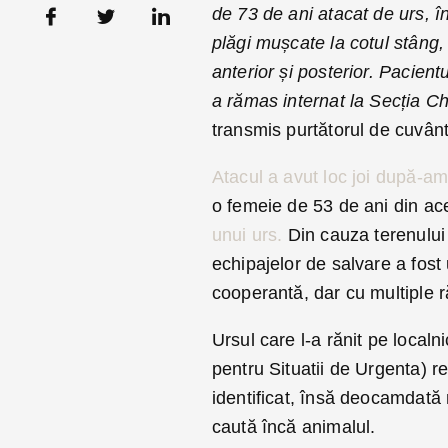
de 73 de ani atacat de urs, î
plăgi mușcate la cotul stâng,
anterior și posterior. Pacient
a rămas internat la Secția Ch
transmis purtătorul de cuvânt
Atacul a avut loc joi după-a
o femeie de 53 de ani din ace
unui urs.
Din cauza terenului d
echipajelor de salvare a fost 
cooperantă, dar cu multiple 
Ursul care l-a rănit pe localni
pentru Situatii de Urgenta) re
identificat, însă deocamdată
caută încă animalul.