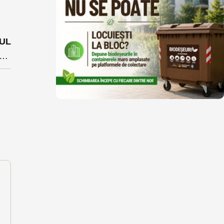
UL
ion încărcat cu piatră răsturnat la Ilva Mare. Șoferul ar fi rămas blocat în cabină sub încărcătură