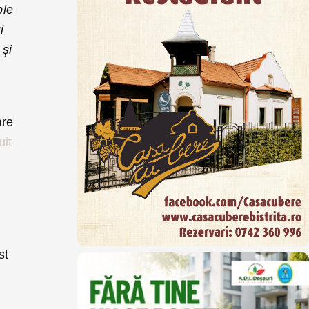
ple
i
 și
are
uit
st