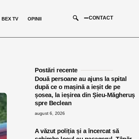
CONTACT
BEX TV
OPINII
Postări recente
Două persoane au ajuns la spital
după ce o mașină a ieșit de pe
șosea, la ieșirea din Șieu-Măgheruș
spre Beclean
august 6, 2026
A văzut poliția și a încercat să