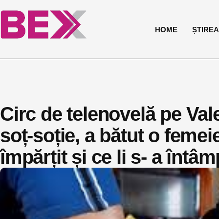
HOME
ȘTIREA 
Circ de telenovelă pe Va
soț-soție, a bătut o femei
împărțit și ce li s- a întâ