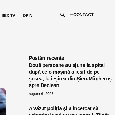
CONTACT
BEX TV
OPINII
Postări recente
Două persoane au ajuns la spital
după ce o mașină a ieșit de pe
șosea, la ieșirea din Șieu-Măgheruș
spre Beclean
august 6, 2026
A văzut poliția și a încercat să