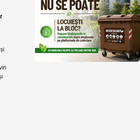
t
și
iri
și