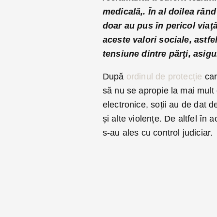
medicală,. În al doilea rân
doar au pus în pericol viaţă
aceste valori sociale, astfe
tensiune dintre părţi, asig
După
ordinul de protecție
car
să nu se apropie la mai mult 
electronice, soții au de dat de
și alte violențe. De altfel în 
s-au ales cu control judiciar.