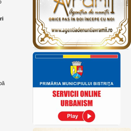
o
ri
upă
t