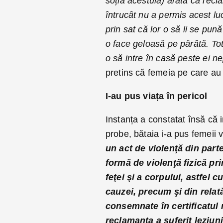
soția acestuia) arată că recla
întrucât nu a permis acest l
prin sat că lor o să li se pună
o face geloasă pe pârâtă. To
o să intre în casă peste ei n
pretins că femeia pe care au bă
I-au pus viața în pericol
Instanța a constatat însă că i
probe, bătaia i-a pus femeii v
un act de violenţă din part
formă de violenţă fizică pr
feţei şi a corpului, astfel 
cauzei, precum şi din relată
consemnate în certificatul 
reclamanta a suferit leziuni