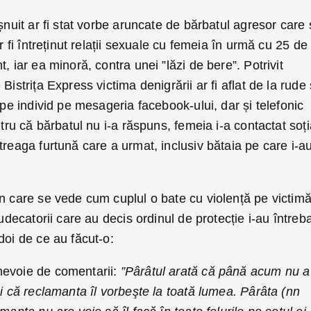
șnuit ar fi stat vorbe aruncate de bărbatul agresor care 
ar fi întreținut relații sexuale cu femeia în urmă cu 25 de
, iar ea minoră, contra unei ”lăzi de bere”. Potrivit
Bistrița Express victima denigrării ar fi aflat de la rude 
 pe individ pe mesageria facebook-ului, dar și telefonic
ntru că bărbatul nu i-a răspuns, femeia i-a contactat soți
treaga furtună care a urmat, inclusiv bătaia pe care i-a
în care se vede cum cuplul o bate cu violență pe victim
judecatorii care au decis ordinul de protecție i-au întreb
doi de ce au făcut-o:
nevoie de comentarii:
”Pârâtul arată că până acum nu a
şi că reclamanta îl vorbeşte la toată lumea. Pârâta (nn