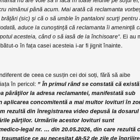
manta nu are voie să îl facă în toate felurile pe soţul ei,
ucru nimănui până acum. Mai arată că reclamanta vorbe
 brăţări (sic) şi că o să umble în pantaloni scurţi pentru
todată, aduce la cunoştinţă că reclamanta îi ameninţă c
epotul acesteia, când o să iasă de la închisoare”
. Ei au 
tut-o în fața casei acesteia i-ar fi jignit înainte.
ndiferent de ceea ce susțin cei doi soți, fără să aibe
iața în pericol:
” În primul rând se constată că există
ea pârâţilor la adresa reclamantei, manifestată sub
in aplicarea concomitentă a mai multor lovituri în z
cum rezultă din înregistrarea video depusă la dosarul
rile părţilor. Urmările acestor lovituri sunt
medico-legal nr. … din 20.05.2026, din care rezultă 
 traumatice ce au necesitat 48-52 de zile de îngrijire