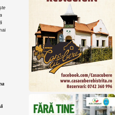
şte
 a
ă
mai
ona
că