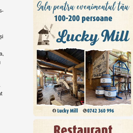
s-
și
a,
u
ă
at