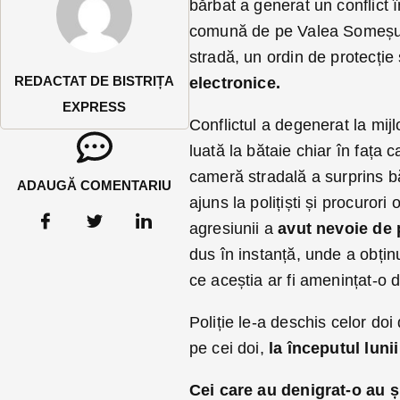
bărbat a generat un conflict î
comună de pe Valea Someșului
stradă, un ordin de protecție
REDACTAT DE BISTRIȚA
electronice.
EXPRESS
Conflictul a degenerat la mijl
luată la bătaie chiar în fața 
cameră stradală a surprins bă
ADAUGĂ COMENTARIU
ajuns la polițiști și procuror
agresiunii a
avut nevoie de p
dus în instanță, unde a obținu
ce aceștia ar fi amenințat-o 
Poliție le-a deschis celor doi 
pe cei doi,
la începutul lunii
Cei care au denigrat-o au ș