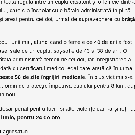
n toată regula între un cuplu căsătorit și o femeie dintr-
, care s-a încheiat cu o bătaie administrată în plină
 și arest pentru cei doi, urmat de supraveghere cu
brăță
ocul lunii mai, atunci când o femeie de 40 de ani a fost
casei sale de un cuplu, soț-soție de 43 și 38 de ani. O
taia administrată femeii de cei doi, iar înregistrarea a
i odată cu certificatul medico-legal care arată că în urma
este 50 de zile îngrijiri medicale
. În plus victima s-a
t ordin de protecție împotriva cuplului pentru 8 luni, d
din nou.
dosar penal pentru loviri și alte violențe dar i-a și reținu
 iunie, pentru 24 de ore.
i agresat-o