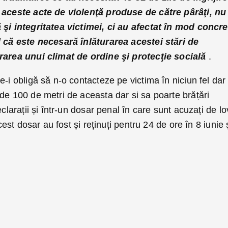
d aceste acte de violenţă produse de către pârâţi, nu
 şi integritatea victimei, ci au afectat în mod concre
l că este necesară înlăturarea acestei stări de
urarea unui climat de ordine şi protecţie socială
.
e-i obligă să n-o contacteze pe victima în niciun fel dar 
de 100 de metri de aceasta dar si sa poarte brățări
clarații și într-un dosar penal în care sunt acuzați de lov
acest dosar au fost și reținuți pentru 24 de ore în 8 iunie 