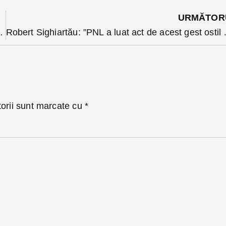
URMĂTOR
estuia de pe facebook. Val de mesaje de furie
Robert Sighiartău: ”PNL a lua
torii sunt marcate cu
*