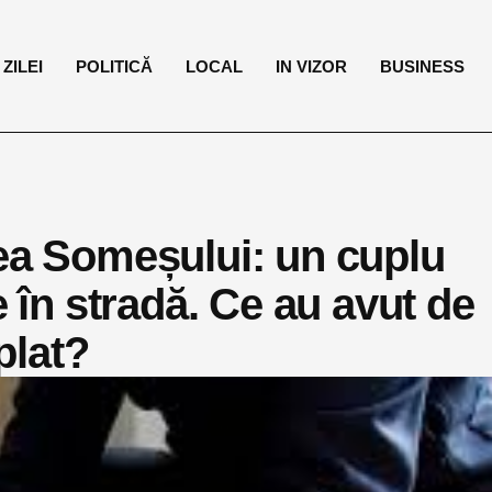
ZILEI
POLITICĂ
LOCAL
IN VIZOR
BUSINESS
lea Someșului: un cuplu
e în stradă. Ce au avut de
mplat?