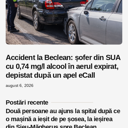
Accident la Beclean: șofer din SUA
cu 0,74 mg/l alcool în aerul expirat,
depistat după un apel eCall
august 6, 2026
Postări recente
Două persoane au ajuns la spital după ce
o mașină a ieșit de pe șosea, la ieșirea
din Șieu-Măgheruș spre Beclean