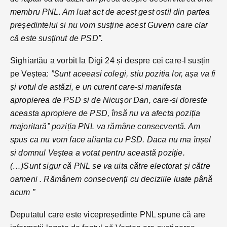
membru PNL. Am luat act de acest gest ostil din partea
președintelui si nu vom susține acest Guvern care clar
că este susținut de PSD”.
Sighiartău a vorbit la Digi 24 și despre cei care-l susțin
pe Veștea:
”Sunt aceeasi colegi, stiu pozitia lor, așa va fi
și votul de astăzi, e un curent care-si manifesta
apropierea de PSD si de Nicușor Dan, care-si doreste
aceasta apropiere de PSD, însă nu va afecta poziția
majoritară” poziția PNL va rămâne consecventă. Am
spus ca nu vom face alianta cu PSD. Daca nu ma înșel
si domnul Veștea a votat pentru această poziție.
(…)Sunt sigur că PNL se va uita către electorat și către
oameni . Rămânem consecvenți cu deciziile luate până
acum ”
Deputatul care este vicepreședinte PNL spune că are