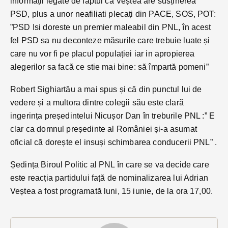
informații legate de faptul că Veștea are susținerea
PSD, plus a unor neafiliati plecați din PACE, SOS, POT:
”PSD Isi doreste un premier maleabil din PNL, în acest
fel PSD sa nu deconteze măsurile care trebuie luate și
care nu vor fi pe placul populației iar in apropierea
alegerilor sa facă ce stie mai bine: să împartă pomeni”
Robert Sighiartău a mai spus și că din punctul lui de
vedere și a multora dintre colegii său este clară
ingerința președintelui Nicușor Dan în treburile PNL :” E
clar ca domnul președinte al României și-a asumat
oficial că dorește el insuși schimbarea conducerii PNL” .
Ședința Biroul Politic al PNL în care se va decide care
este reacția partidului față de nominalizarea lui Adrian
Veștea a fost programată luni, 15 iunie, de la ora 17,00.