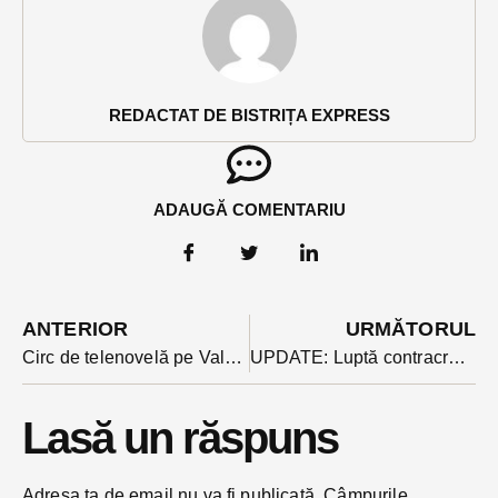
REDACTAT DE BISTRIȚA EXPRESS
ADAUGĂ COMENTARIU
ANTERIOR
URMĂTORUL
Circ de telenovelă pe Valea Someșului: un cuplu soț-soție, a bătut o femeie în stradă. Ce au avut de împărțit și ce li s- a întâmplat?
UPDATE: Luptă contracronometru pentru viața unei copile de 12 ani, lovită de un autoturism pe trotuar. În accident au fost rănite o altă fetiță de 11 ani și o femeie
Lasă un răspuns
Adresa ta de email nu va fi publicată.
Câmpurile