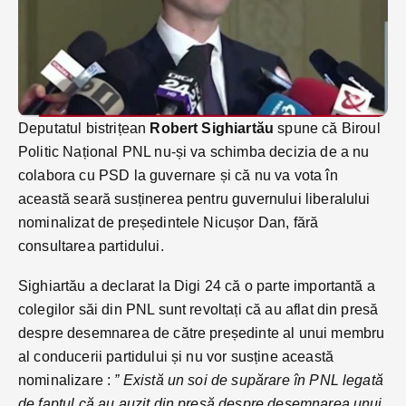
Deputatul bistrițean
Robert Sighiartău
spune că Biroul
Politic Național PNL nu-și va schimba decizia de a nu
colabora cu PSD la guvernare și că nu va vota în
această seară susținerea pentru guvernului liberalului
nominalizat de președintele Nicușor Dan, fără
consultarea partidului.
Sighiartău a declarat la Digi 24 că o parte importantă a
colegilor săi din PNL sunt revoltați că au aflat din presă
despre desemnarea de către președinte al unui membru
al conducerii partidului și nu vor susține această
nominalizare :
” Există un soi de supărare în PNL legată
de faptul că au auzit din presă despre desemnarea unui