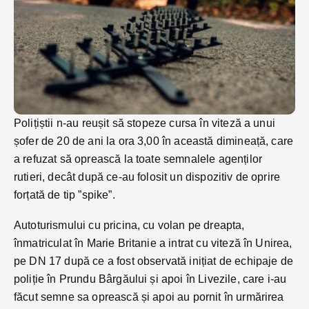
Polițiștii n-au reușit să stopeze cursa în viteză a unui
șofer de 20 de ani la ora 3,00 în această dimineață, care
a refuzat să oprească la toate semnalele agenților
rutieri, decât după ce-au folosit un dispozitiv de oprire
forțată de tip ”spike”.
Autoturismului cu pricina, cu volan pe dreapta,
înmatriculat în Marie Britanie a intrat cu viteză în Unirea,
pe DN 17 după ce a fost observată inițiat de echipaje de
poliție în Prundu Bârgăului și apoi în Livezile, care i-au
făcut semne sa oprească și apoi au pornit în urmărirea