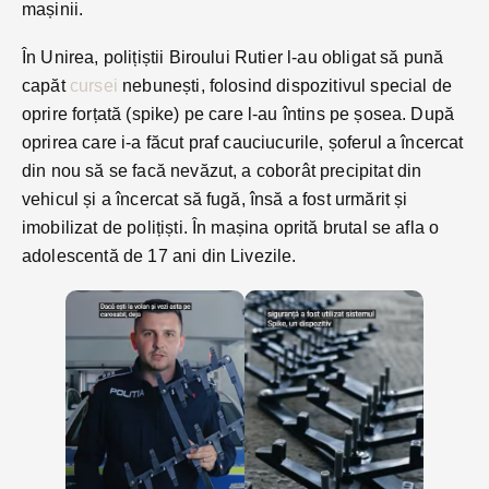
mașinii.
În Unirea, polițiștii Biroului Rutier l-au obligat să pună
capăt
cursei
nebunești, folosind dispozitivul special de
oprire forțată (spike) pe care l-au întins pe șosea. După
oprirea care i-a făcut praf cauciucurile, șoferul a încercat
din nou să se facă nevăzut, a coborât precipitat din
vehicul și a încercat să fugă, însă a fost urmărit și
imobilizat de polițiști. În mașina oprită brutal se afla o
adolescentă de 17 ani din Livezile.