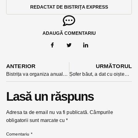
REDACTAT DE BISTRIȚA EXPRESS
ADAUGĂ COMENTARIU
ANTERIOR
URMĂTORUL
Bistrița va organiza anual o „Săptămână a Arhitecturii și Patrimoniului” sub egida UNESCO
Șofer băut, a dat cu oiștea-n gard la Blăjeni pe DN 151
Lasă un răspuns
Adresa ta de email nu va fi publicată.
Câmpurile
obligatorii sunt marcate cu
*
Comentariu
*