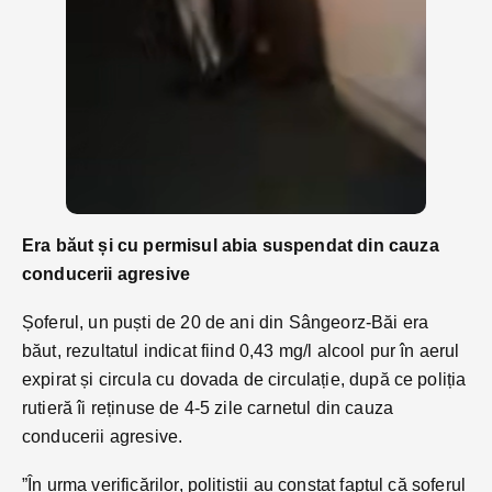
Era băut și cu permisul abia suspendat din cauza
conducerii agresive
Șoferul, un puști de 20 de ani din Sângeorz-Băi era
băut, rezultatul indicat fiind 0,43 mg/l alcool pur în aerul
expirat și circula cu dovada de circulație, după ce poliția
rutieră îi reținuse de 4-5 zile carnetul din cauza
conducerii agresive.
”În urma verificărilor, polițiștii au constat faptul că șoferul