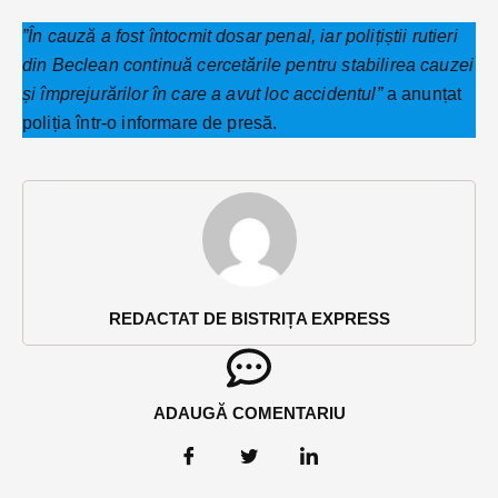
”În cauză a fost întocmit dosar penal, iar polițiștii rutieri
din Beclean continuă cercetările pentru stabilirea cauzei
și împrejurărilor în care a avut loc accidentul”
a anunțat
poliția într-o informare de presă.
REDACTAT DE BISTRIȚA EXPRESS
ADAUGĂ COMENTARIU