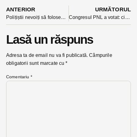
ANTERIOR
URMĂTORUL
Polițiștii nevoiți să folosească un dispozitiv spike pentru a opri la 3,00 dimineața cursa haotică a unui puști de 20 de ani
Congresul PNL a votat: cinci puciști au termen să demisioneze până luni, altfel sunt excluși. Robert Sighiartău a citit deciziile
Lasă un răspuns
Adresa ta de email nu va fi publicată.
Câmpurile
obligatorii sunt marcate cu
*
Comentariu
*