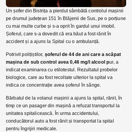
Un șofer din Bistrița a pierdut sâmbătă controlul mașinii
pe drumul județean 151 în Blăjenii de Sus, pe o porțiune
cu mai multe curbe și s-a oprit în gardul unui imobil.
Șoferul, care s-a dovedit că era băut a fost rănit în
accident și a ajuns la Spital cu o ambulanță.
Potrivit polițiștilor,
șoferul de 44 de ani care a scăpat
mașina de sub control avea 0,46 mg/l alcool p
ur, a
indicat examinarea cu etilotestul. Rezultatul probelor
biologice, care au fost recoltate ulterior la spital va
indica ce concentrație avea șoferul în sânge.
Bărbatul de la volanul mașinii a ajuns la spital, rănit, în
timp ce un pasager din mașină a refuzat transportul la
unitatea spitalicească. În urma accidentului,
conducătorul auto a fost rănit și transportat la spital
pentru îngrijiri medicale.