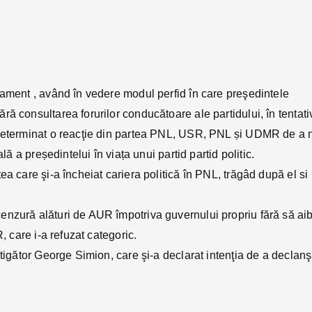
lament , având în vedere modul perfid în care preşedintele
ă consultarea forurilor conducătoare ale partidului, în tentati
 determinat o reacţie din partea PNL, USR, PNL și UDMR de a 
lă a președintelui în viața unui partid partid politic.
a care şi-a încheiat cariera politică în PNL, trăgâd după el si
enzură alături de AUR împotriva guvernului propriu fără să ai
, care i-a refuzat categoric.
știgător George Simion, care şi-a declarat intenţia de a declan