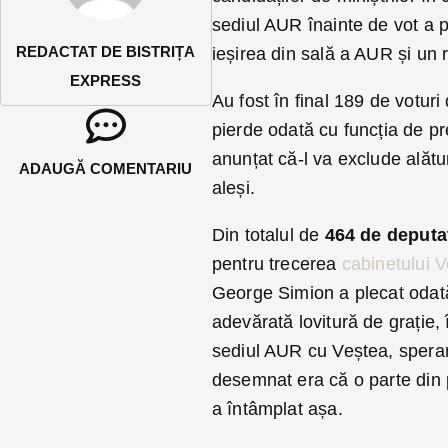
sediul AUR înainte de vot a p
REDACTAT DE BISTRIȚA
ieșirea din sală a AUR și un r
EXPRESS
Au fost în final 189 de votur
pierde odată cu funcția de pr
anunțat că-l va exclude alătur
ADAUGĂ COMENTARIU
aleși.
Din totalul de
464 de deputaț
pentru trecerea
cabinetului 
George Simion a plecat odată 
adevărată lovitură de grație, 
sediul AUR cu Veștea, speranț
desemnat era că o parte din 
a întâmplat așa.