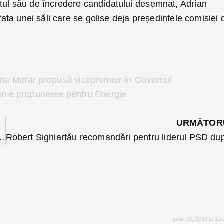
tul său de încredere candidatului desemnat, Adrian
 fața unei săli care se golise deja președintele comisiei 
na Morar propusă vicepremier în Guvernul
an e propunerea pentru Energie
URMĂTOR
 Bistrița. International Fashion Island ajunge pentru prima dată în România
iunie 23, 2026 la 1: