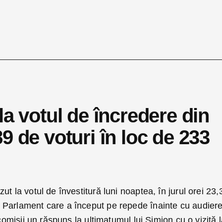
la votul de încredere din
9 de voturi în loc de 233
t la votul de învestitură luni noaptea, în jurul orei 23,
 Parlament care a început pe repede înainte cu audier
 comisii un răspuns la ultimatumul lui Simion cu o vizită 