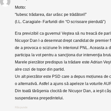
Motto:
“Iubesc trădarea, dar urăsc pe trădători!”
(I.L. Caragiale- Farfuridi din “O scrisoare pierdută”)
Era previzibil ca guvernul Veştea să nu treacă de par
Nicuşor Dan l-a desemnat drept candidat de premier făr
de a provoca o sciziune în interiorul PNL. Aceasta a
participa la vot pentru a sancţiona dur intervenţia bruta
Marele pierzător predispus la trădare este Adrian Veşte
alre cozi de topor din partid.
Un alt pierzător este PSD care a depus moțiunea de c
o alternativă. Astfel a ajuns să apeleze la voturile AUR
Din toată tărăşenia clocită de Nicuşor Dan, a ieşit câ
suspendarea preşedintelui.
Răspunde