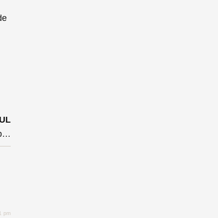
de
UL
Robert Sighiartău recomandări pentru liderul PSD după eșecul din Parlament: ”o demisie de onoare s-ar impune”
51 pm