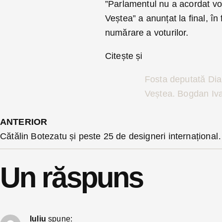
”Parlamentul nu a acordat vo
Veștea” a anunțat la final, în
numărare a voturilor.
Citește și
Fosta deputată Dia
Veștea. Bogdan Iv
ANTERIOR
Cătălin Botezatu și peste 25 de designeri internaționali, la
Un răspuns
Iuliu
spune: