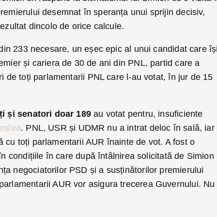
remierului desemnat în speranța unui sprijin decisiv,
ezultat dincolo de orice calcule.
i din 233 necesare, un eșec epic al unui candidat care îș
emier și cariera de 30 de ani din PNL, partid care a
i de toți parlamentarii PNL care l-au votat, în jur de 15
i și senatori doar 189
au votat pentru, insuficiente
Veștea
. PNL, USR și UDMR nu a intrat deloc în sală, iar
cu toți parlamentarii AUR înainte de vot. A fost o
în condițiile în care după întâlnirea solicitată de Simion 
a negociatorilor PSD și a susținătorilor premierului
parlamentarii AUR vor asigura trecerea Guvernului. Nu 