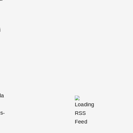
i
la
s-