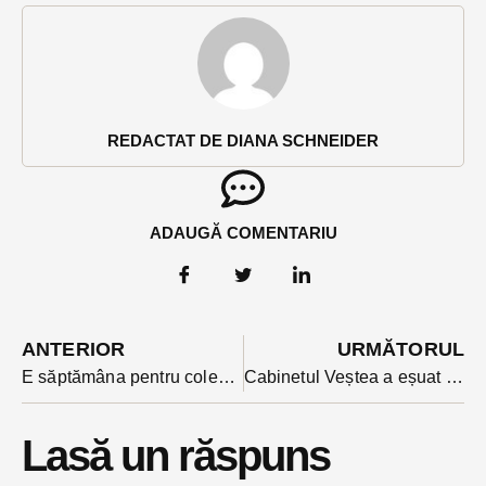
REDACTAT DE DIANA SCHNEIDER
ADAUGĂ COMENTARIU
ANTERIOR
URMĂTORUL
E săptămâna pentru colectarea plasticului în cartierele Bistriței. ADI Deșeuri: ”Pregătiți miercuri pubela galbenă”
Cabinetul Veștea a eșuat la votul de încredere din Parlament: a avut doar 189 de voturi în loc de 233 necesare
Lasă un răspuns