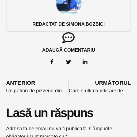
REDACTAT DE SIMONA BOZBICI
ADAUGĂ COMENTARIU
ANTERIOR
URMĂTORUL
Un patron de pizzerie din Bistrița scapă nepedepsit, după ce a bătut trecători care au intervenit să-i apere iubita pe care o agresa. L-a salvat prescripția
Care e ultima ridicare de deșeuri reciclabile a Supercom înaintea sarbatorilor pascale?
Lasă un răspuns
Adresa ta de email nu va fi publicată.
Câmpurile
obligatorii sunt marcate cu
*