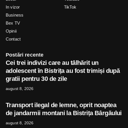
In vizor
TikTok
Business
Bex TV
Opinii
Contact
Postări recente
Cei trei indivizi care au tâlhărit un
adolescent în Bistrița au fost trimiși după
gratii pentru 30 de zile
august 8, 2026
Transport ilegal de lemne, oprit noaptea
de jandarmii montani la Bistrița Bârgăului
august 8, 2026