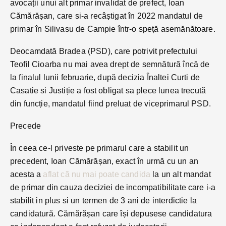
avocații unui alt primar invalidat de prefect, Ioan
Cămărășan, care si-a recâștigat în 2022 mandatul de
primar în Silivasu de Campie într-o speță asemănătoare.
Deocamdată Bradea (PSD), care potrivit prefectului
Teofil Cioarba nu mai avea drept de semnătură încă de
la finalul lunii februarie, după decizia Înaltei Curti de
Casatie si Justiție a fost obligat sa plece lunea trecută
din funcție, mandatul fiind preluat de viceprimarul PSD.
Precede
În ceea ce-l priveste pe primarul care a stabilit un
precedent, Ioan Cămărășan, exact în urmă cu un an
acesta a
aflat că nu mai poate candida
la un alt mandat
de primar din cauza deciziei de incompatibilitate care i-a
stabilit in plus si un termen de 3 ani de interdictie la
candidatură. Cămărășan care își depusese candidatura